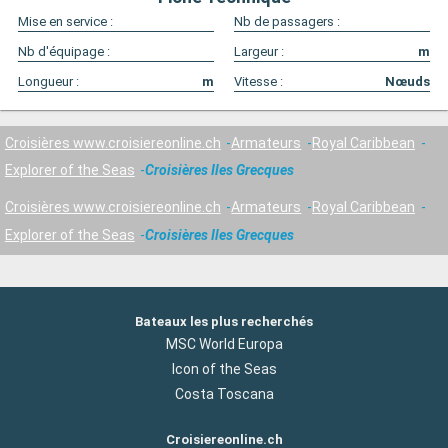
Mise en service :
Nb de passagers :
Nb d'équipage :
Largeur :
m
Longueur :
m
Vitesse :
Nœuds
Croisières www.croisiereonline.ch
Armateurs
Royal Caribbean
Explorer of the Seas
Croisières Iles Grecques
Croisières www.croisiereonline.ch
Armateurs
Royal Caribbean
Explorer of the Seas
Croisières Iles Grecques
Bateaux les plus recherchés
MSC World Europa
Icon of the Seas
Costa Toscana
Croisiereonline.ch