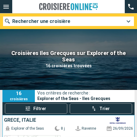
Rechercher une croisière
Croisières Iles Grecques sur Explorer of the
Nos destinations
Seas
16 croisières trouvées
Mois de départ
Ports
Compagnies
16
Vos critères de recherche :
Rechercher
Explorer of the Seas - Iles Grecques
croisières
Filtrer
Trier
GRÈCE, ITALIE
Explorer of the Seas
8 j
Ravenne
26/09/2026