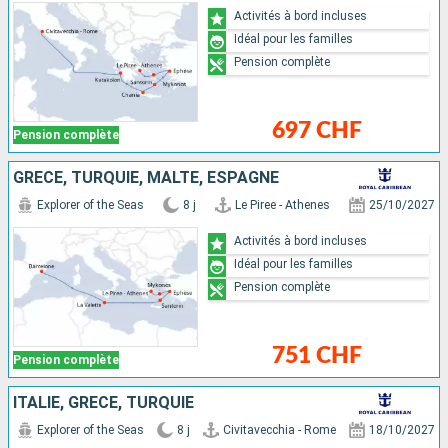
Activités à bord incluses
Idéal pour les familles
Pension complète
697 CHF
Pension complète
GRÈCE, TURQUIE, MALTE, ESPAGNE
Explorer of the Seas
8 j
Le Piree - Athenes
25/10/2027
Activités à bord incluses
Idéal pour les familles
Pension complète
751 CHF
Pension complète
ITALIE, GRÈCE, TURQUIE
Explorer of the Seas
8 j
Civitavecchia - Rome
18/10/2027