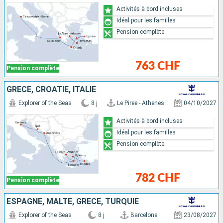
Activités à bord incluses
Idéal pour les familles
Pension complète
763 CHF
Pension complète
GRÈCE, CROATIE, ITALIE
Explorer of the Seas
8 j
Le Piree - Athenes
04/10/2027
Activités à bord incluses
Idéal pour les familles
Pension complète
782 CHF
Pension complète
ESPAGNE, MALTE, GRÈCE, TURQUIE
Explorer of the Seas
8 j
Barcelone
23/08/2027