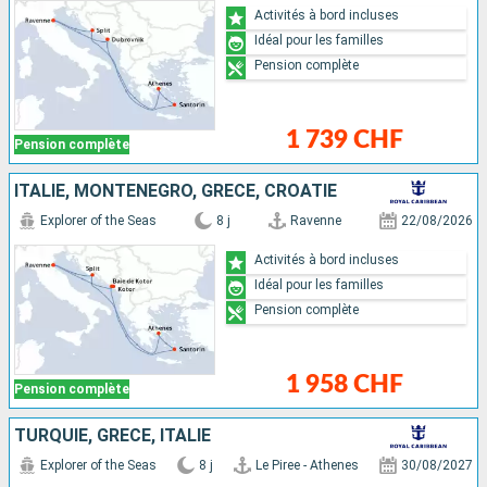
Activités à bord incluses
Idéal pour les familles
Pension complète
1 739 CHF
Pension complète
ITALIE, MONTÉNÉGRO, GRÈCE, CROATIE
Explorer of the Seas
8 j
Ravenne
22/08/2026
Activités à bord incluses
Idéal pour les familles
Pension complète
1 958 CHF
Pension complète
TURQUIE, GRÈCE, ITALIE
Explorer of the Seas
8 j
Le Piree - Athenes
30/08/2027