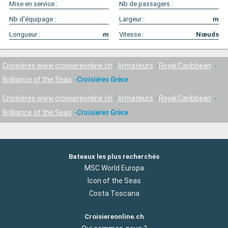
Mise en service :
Nb de passagers :
Nb d'équipage :
Largeur :
m
Longueur :
m
Vitesse :
Nœuds
Croisières www.croisiereonline.ch
Armateurs
Royal Caribbean
Brilliance of the Seas
Croisières Grèce
Croisières www.croisiereonline.ch
Armateurs
Royal Caribbean
Brilliance of the Seas
Croisières Grèce
Bateaux les plus recherchés
MSC World Europa
Icon of the Seas
Costa Toscana
Croisiereonline.ch