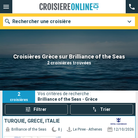
Rechercher une croisière
Nos destinations
Croisières Grèce sur Brilliance of the Seas
2 croisières trouvées
Mois de départ
Ports
Compagnies
2
Vos critères de recherche :
Rechercher
Brilliance of the Seas - Grèce
croisières
Filtrer
Trier
TURQUIE, GRÈCE, ITALIE
Brilliance of the Seas
8 j
Le Piree - Athenes
12/10/2026