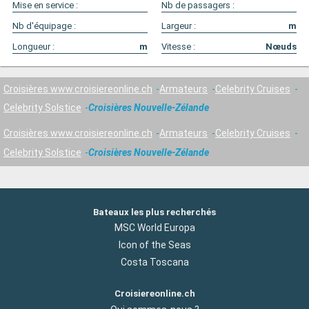
Mise en service :
Nb de passagers :
Nb d'équipage :
Largeur :
m
Longueur :
m
Vitesse :
Nœuds
Croisières www.croisiereonline.ch
Armateurs
Celebrity Cruises
Celebrity Solstice
Croisières Nouvelle-Zélande
Croisières www.croisiereonline.ch
Armateurs
Celebrity Cruises
Celebrity Solstice
Croisières Nouvelle-Zélande
Bateaux les plus recherchés
MSC World Europa
Icon of the Seas
Costa Toscana
Croisiereonline.ch