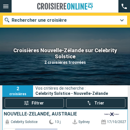
Rechercher une croisière
Croisières Nouvelle-Zélande sur Celebrity
Nos destinations
Solstice
2 croisières trouvées
Mois de départ
Ports
Compagnies
2
Vos critères de recherche :
Rechercher
Celebrity Solstice - Nouvelle-Zélande
croisières
Filtrer
Trier
NOUVELLE-ZÉLANDE, AUSTRALIE
Celebrity Solstice
13 j
Sydney
17/10/2027