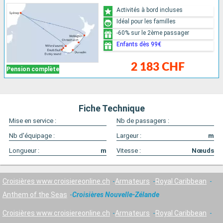
Activités à bord incluses
Idéal pour les familles
-60% sur le 2ème passager
Enfants dès 99€
2 183 CHF
Pension complète
Fiche Technique
Mise en service :
Nb de passagers :
Nb d'équipage :
Largeur :
m
Longueur :
m
Vitesse :
Nœuds
Croisières www.croisiereonline.ch
Armateurs
Royal Caribbean
Anthem of the Seas
Croisières Nouvelle-Zélande
Croisières www.croisiereonline.ch
Armateurs
Royal Caribbean