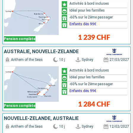
Activités à bord incluses
Idéal pour les familles
-60% sur le 2ème passager
Enfants dès 99€
1 239 CHF
Pension complète
AUSTRALIE, NOUVELLE-ZÉLANDE
Anthem of the Seas
10 j
Sydney
27/03/2027
Activités à bord incluses
Idéal pour les familles
-60% sur le 2ème passager
Enfants dès 99€
1 284 CHF
Pension complète
NOUVELLE-ZÉLANDE, AUSTRALIE
Anthem of the Seas
10 j
Sydney
12/02/2027