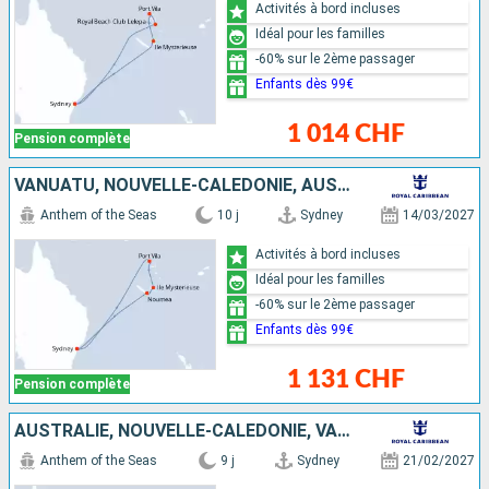
Activités à bord incluses
Idéal pour les familles
-60% sur le 2ème passager
Enfants dès 99€
1 014 CHF
Pension complète
VANUATU, NOUVELLE-CALÉDONIE, AUSTRALIE
Anthem of the Seas
10 j
Sydney
14/03/2027
Activités à bord incluses
Idéal pour les familles
-60% sur le 2ème passager
Enfants dès 99€
1 131 CHF
Pension complète
AUSTRALIE, NOUVELLE-CALÉDONIE, VANUATU
Anthem of the Seas
9 j
Sydney
21/02/2027