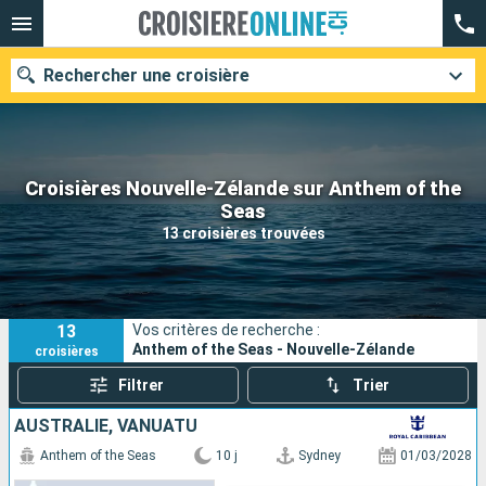
Rechercher une croisière
Croisières Nouvelle-Zélande sur Anthem of the
Nos destinations
Seas
13 croisières trouvées
Mois de départ
Ports
Compagnies
13
Vos critères de recherche :
Rechercher
Anthem of the Seas - Nouvelle-Zélande
croisières
Filtrer
Trier
AUSTRALIE, VANUATU
Anthem of the Seas
10 j
Sydney
01/03/2028