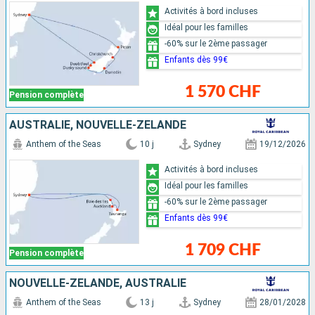
Activités à bord incluses
Idéal pour les familles
-60% sur le 2ème passager
Enfants dès 99€
1 570 CHF
Pension complète
AUSTRALIE, NOUVELLE-ZÉLANDE
Anthem of the Seas
10 j
Sydney
19/12/2026
Activités à bord incluses
Idéal pour les familles
-60% sur le 2ème passager
Enfants dès 99€
1 709 CHF
Pension complète
NOUVELLE-ZÉLANDE, AUSTRALIE
Anthem of the Seas
13 j
Sydney
28/01/2028