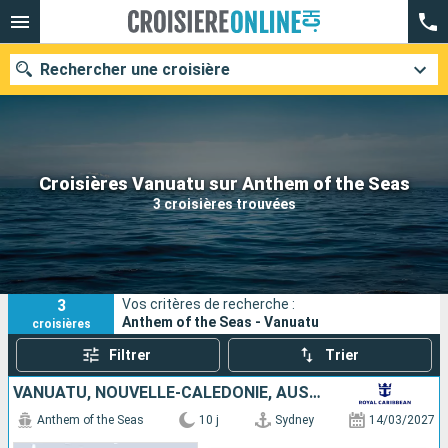
Rechercher une croisière
Nos destinations
Croisières Vanuatu sur Anthem of the Seas
3 croisières trouvées
Mois de départ
Ports
Compagnies
3
Vos critères de recherche :
Rechercher
Anthem of the Seas - Vanuatu
croisières
Filtrer
Trier
VANUATU, NOUVELLE-CALÉDONIE, AUSTRALIE
Anthem of the Seas
10 j
Sydney
14/03/2027