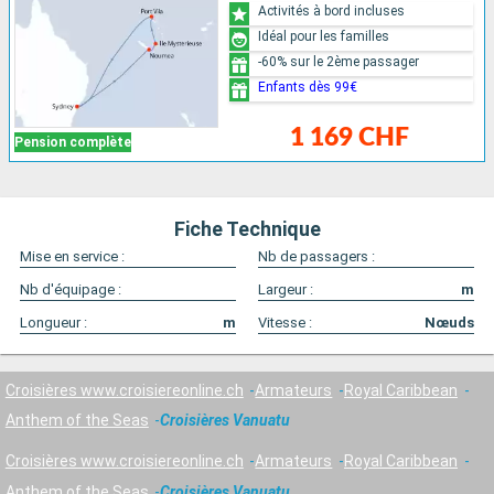
Activités à bord incluses
Idéal pour les familles
-60% sur le 2ème passager
Enfants dès 99€
1 169 CHF
Pension complète
Fiche Technique
Mise en service :
Nb de passagers :
Nb d'équipage :
Largeur :
m
Longueur :
m
Vitesse :
Nœuds
Croisières www.croisiereonline.ch
Armateurs
Royal Caribbean
Anthem of the Seas
Croisières Vanuatu
Croisières www.croisiereonline.ch
Armateurs
Royal Caribbean
Anthem of the Seas
Croisières Vanuatu