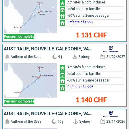
Activités à bord incluses
Idéal pour les familles
-60% sur le 2ème passager
Enfants dès 99€
1 131 CHF
Pension complète
AUSTRALIE, NOUVELLE-CALÉDONIE, VANUATU
Anthem of the Seas
9 j
Sydney
21/02/2027
Activités à bord incluses
Idéal pour les familles
-60% sur le 2ème passager
Enfants dès 99€
1 140 CHF
Pension complète
AUSTRALIE, NOUVELLE-CALÉDONIE, VANUATU
Anthem of the Seas
10 j
Sydney
23/11/2026