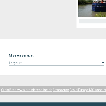
Mise en service :
Largeur :
m
Croisières www.croisiereonline.ch
Armateurs
CroisiEurope
MS Anne-m