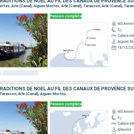
Pension complète
MS Anne-
5 j
Cabine ext
Aigues Mo
16/12/20
, Tarascon, Arle (Canal), Aigues Mortes
Pension complète
MS Anne-
5 j
Cabine ext
Alesund