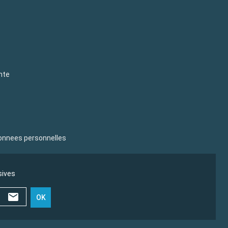
nte
donnees personnelles
sives
OK