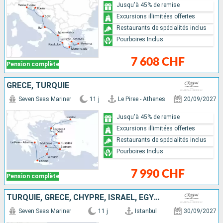
Jusqu'à 45% de remise
Excursions illimitées offertes
Restaurants de spécialités inclus
Pourboires Inclus
7 608 CHF
Pension complète
GRÈCE, TURQUIE
Seven Seas Mariner
11 j
Le Piree - Athenes
20/09/2027
Jusqu'à 45% de remise
Excursions illimitées offertes
Restaurants de spécialités inclus
Pourboires Inclus
7 990 CHF
Pension complète
TURQUIE, GRÈCE, CHYPRE, ISRAËL, EGYPTE
Seven Seas Mariner
11 j
Istanbul
30/09/2027