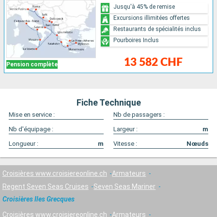
Jusqu'à 45% de remise
Excursions illimitées offertes
Restaurants de spécialités inclus
Pourboires Inclus
13 582 CHF
Pension complète
Fiche Technique
Mise en service :
Nb de passagers :
Nb d'équipage :
Largeur :
m
Longueur :
m
Vitesse :
Nœuds
Croisières www.croisiereonline.ch
Armateurs
Regent Seven Seas Cruises
Seven Seas Mariner
Croisières Iles Grecques
Croisières www.croisiereonline.ch
Armateurs