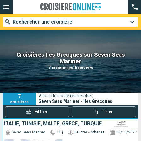
Rechercher une croisière
Croisières Iles Grecques sur Seven Seas
Nos destinations
Mariner
7 croisières trouvées
Mois de départ
Ports
Compagnies
7
Vos critères de recherche :
Rechercher
Seven Seas Mariner - Iles Grecques
croisières
Filtrer
Trier
ITALIE, TUNISIE, MALTE, GRÈCE, TURQUIE
Seven Seas Mariner
11 j
Le Piree - Athenes
10/10/2027