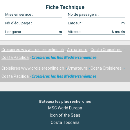
Fiche Technique
Mise en service :
Nb de passagers :
Nb d'équipage :
Largeur :
m
Longueur :
m
Vitesse :
Nœuds
Croisières www.croisiereonline.ch
Armateurs
Costa Croisières
Costa Pacifica
Croisières les Iles Méditerranéennes
Croisières www.croisiereonline.ch
Armateurs
Costa Croisières
Costa Pacifica
Croisières les Iles Méditerranéennes
Bateaux les plus recherchés
MSC World Europa
Icon of the Seas
Costa Toscana