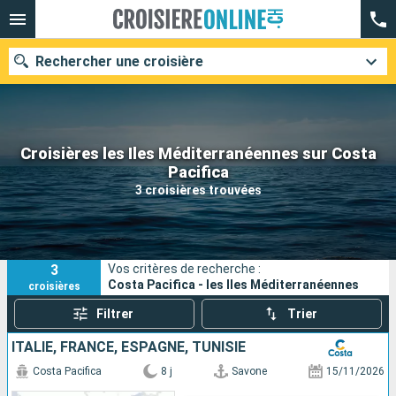
Rechercher une croisière
Croisières les Iles Méditerranéennes sur Costa
Nos destinations
Pacifica
3 croisières trouvées
Mois de départ
Ports
Compagnies
3
Vos critères de recherche :
Rechercher
Costa Pacifica - les Iles Méditerranéennes
croisières
Filtrer
Trier
ITALIE, FRANCE, ESPAGNE, TUNISIE
Costa Pacifica
8 j
Savone
15/11/2026