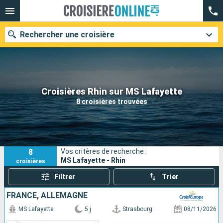
Rechercher une croisière
Nos destinations
Croisières Rhin sur MS Lafayette
8 croisières trouvées
Mois de départ
Ports
Compagnies
8
Vos critères de recherche :
Rechercher
MS Lafayette - Rhin
croisières
Filtrer
Trier
FRANCE, ALLEMAGNE
MS Lafayette
5 j
Strasbourg
08/11/2026