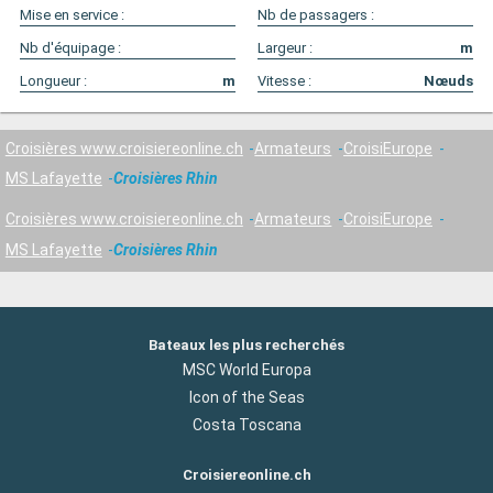
Mise en service :
Nb de passagers :
Nb d'équipage :
Largeur :
m
Longueur :
m
Vitesse :
Nœuds
Croisières www.croisiereonline.ch
Armateurs
CroisiEurope
MS Lafayette
Croisières Rhin
Croisières www.croisiereonline.ch
Armateurs
CroisiEurope
MS Lafayette
Croisières Rhin
Bateaux les plus recherchés
MSC World Europa
Icon of the Seas
Costa Toscana
Croisiereonline.ch