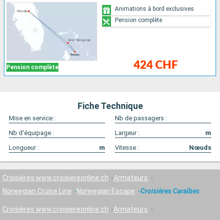
Animations à bord exclusives
Pension complète
424 CHF
Pension complète
Fiche Technique
Mise en service :
Nb de passagers :
Nb d'équipage :
Largeur :
m
Longueur :
m
Vitesse :
Nœuds
Croisières www.croisiereonline.ch
Armateurs
Norwegian Cruise Line
Norwegian Escape
Croisières Caraïbes
Croisières www.croisiereonline.ch
Armateurs