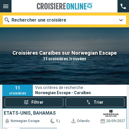
Rechercher une croisière
Nos destinations
Croisières Caraïbes sur Norwegian Escape
11 croisières trouvées
Mois de départ
Ports
Compagnies
11
Vos critères de recherche :
Rechercher
Norwegian Escape - Caraïbes
croisières
Filtrer
Trier
ÉTATS-UNIS, BAHAMAS
Norwegian Escape
5 j
Orlando
20/09/2027