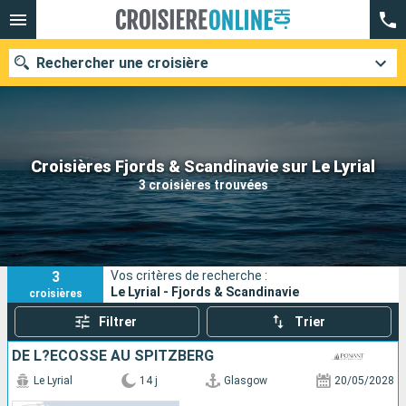
Rechercher une croisière
Nos destinations
Croisières Fjords & Scandinavie sur Le Lyrial
3 croisières trouvées
Mois de départ
Ports
Compagnies
3
Vos critères de recherche :
Rechercher
Le Lyrial - Fjords & Scandinavie
croisières
Filtrer
Trier
DE L?ÉCOSSE AU SPITZBERG
Le Lyrial
14 j
Glasgow
20/05/2028