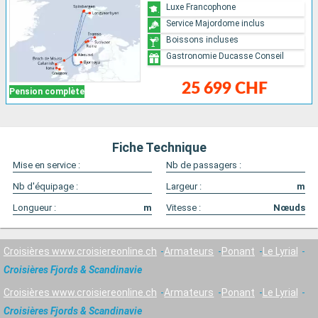
Luxe Francophone
Service Majordome inclus
Boissons incluses
Gastronomie Ducasse Conseil
25 699 CHF
Pension complète
Fiche Technique
Mise en service :
Nb de passagers :
Nb d'équipage :
Largeur :
m
Longueur :
m
Vitesse :
Nœuds
Croisières www.croisiereonline.ch
Armateurs
Ponant
Le Lyrial
Croisières Fjords & Scandinavie
Croisières www.croisiereonline.ch
Armateurs
Ponant
Le Lyrial
Croisières Fjords & Scandinavie