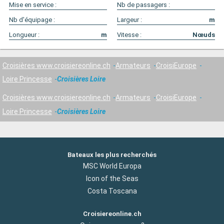
Mise en service :
Nb de passagers :
Nb d'équipage :
Largeur :
m
Longueur :
m
Vitesse :
Nœuds
Croisières www.croisiereonline.ch
Armateurs
CroisiEurope
Loire Princesse
Croisières Loire
Croisières www.croisiereonline.ch
Armateurs
CroisiEurope
Loire Princesse
Croisières Loire
Bateaux les plus recherchés
MSC World Europa
Icon of the Seas
Costa Toscana
Croisiereonline.ch