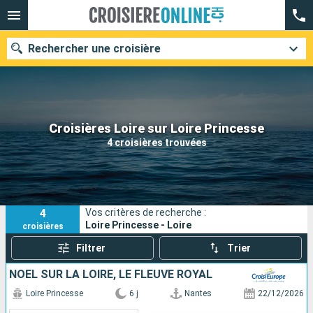
Rechercher une croisière
Nos destinations
Croisières Loire sur Loire Princesse
4 croisières trouvées
Mois de départ
Ports
Compagnies
4
Vos critères de recherche :
Rechercher
Loire Princesse - Loire
croisières
Filtrer
Trier
NOËL SUR LA LOIRE, LE FLEUVE ROYAL
Loire Princesse
6 j
Nantes
22/12/2026