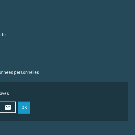
nte
donnees personnelles
sives
OK