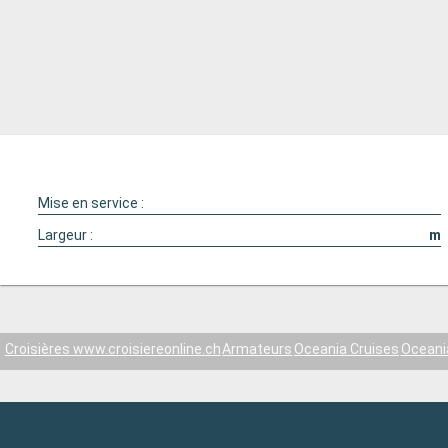
Mise en service :
Largeur :
m
Croisières www.croisiereonline.ch
Armateurs
Oceania Cruises
Oceani