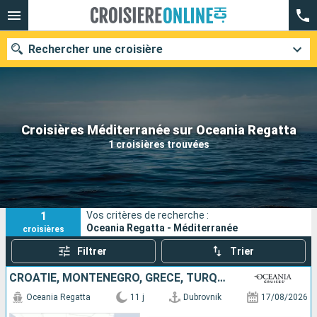
Rechercher une croisière
Nos destinations
Croisières Méditerranée sur Oceania Regatta
1 croisières trouvées
Mois de départ
Ports
Compagnies
1
Vos critères de recherche :
Rechercher
Oceania Regatta - Méditerranée
croisières
Filtrer
Trier
CROATIE, MONTÉNÉGRO, GRÈCE, TURQUIE
Oceania Regatta
11 j
Dubrovnik
17/08/2026