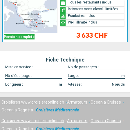
Tous les restaurants inclus
Boissons sans alcool illimitées
Pourboires inclus
Wi-Fi illimité inclus
3 633 CHF
Pension complète
Fiche Technique
Mise en service :
Nb de passagers :
Nb d'équipage :
Largeur :
m
Longueur :
m
Vitesse :
Nœuds
Croisières www.croisiereonline.ch
Armateurs
Oceania Cruises
Oceania Regatta
Croisières Méditerranée
Croisières www.croisiereonline.ch
Armateurs
Oceania Cruises
Oceania Regatta
Croisières Méditerranée