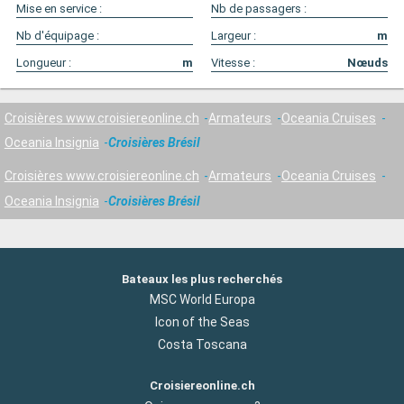
Mise en service :
Nb de passagers :
Nb d'équipage :
Largeur :
m
Longueur :
m
Vitesse :
Nœuds
Croisières www.croisiereonline.ch
Armateurs
Oceania Cruises
Oceania Insignia
Croisières Brésil
Croisières www.croisiereonline.ch
Armateurs
Oceania Cruises
Oceania Insignia
Croisières Brésil
Bateaux les plus recherchés
MSC World Europa
Icon of the Seas
Costa Toscana
Croisiereonline.ch