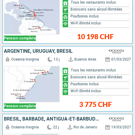
Tous les restaurants inclus
Boissons sans alcool illimitées
Pourboires inclus
Wi-Fi illimité inclus
10 198 CHF
Pension complète
ARGENTINE, URUGUAY, BRÉSIL
Oceania Insignia
13 j
Buenos Aires
07/03/2027
Tous les restaurants inclus
Boissons sans alcool illimitées
Pourboires inclus
Wi-Fi illimité inclus
3 775 CHF
Pension complète
BRÉSIL, BARBADE, ANTIGUA-ET-BARBUDA, ÉTATS-UNIS
Oceania Insignia
22 j
Rio de Janeiro
19/03/2027