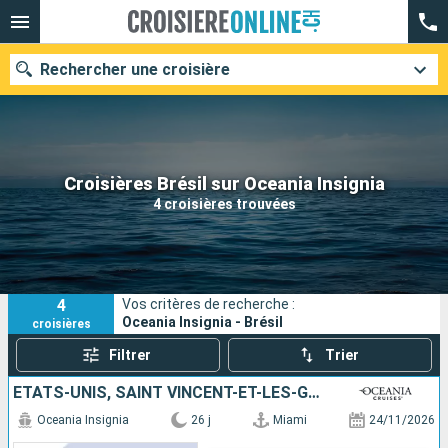
Rechercher une croisière
Nos destinations
Croisières Brésil sur Oceania Insignia
4 croisières trouvées
Mois de départ
Ports
Compagnies
4
Vos critères de recherche :
Rechercher
Oceania Insignia - Brésil
croisières
Filtrer
Trier
ÉTATS-UNIS, SAINT VINCENT-ET-LES-GRENADINES, ANTIGUA-ET-BARBUDA, SAINTE-LUCIE, TRINITÉ-ET-TOBAGO, BRÉSIL, BARBADE, DOMINIQUE, SAINT-MARTIN, PORTO RICO, BAHAMAS
Oceania Insignia
26 j
Miami
24/11/2026