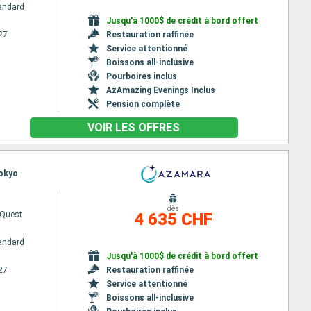
andard
Jusqu'à 1000$ de crédit à bord offert
27
Restauration raffinée
Service attentionné
Boissons all-inclusive
Pourboires inclus
AzAmazing Evenings Inclus
Pension complète
VOIR LES OFFRES
Tokyo
dès
Quest
4 635 CHF
andard
Jusqu'à 1000$ de crédit à bord offert
27
Restauration raffinée
Service attentionné
Boissons all-inclusive