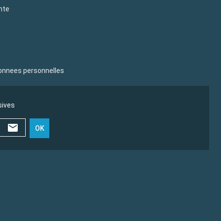
nte
donnees personnelles
sives
OK