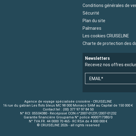
Conditions générales de ve
Sécurité
Plan du site
Palmares
Les cookies CRUISELINE
Charte de protection des 
Newsletters
Recevez nos offres exclu
EMAIL*
Agence de voyage spécialisée croisière - CRUISELINE
16 rue du gabian Les flots bleus MC 98 000 Monaco SAM au Capital de 150 000 €
Contact tel : (00) 377 97 97 84 50
N° RCI: 05S04380 - Récépissé CCIN n°2007-01231/2007-01232
Garantie financière Groupama N° police 4000717380/0
N° TVA FR. 44 0000 70 465 - RC RSA de 4 000 000 €
© CRUISELINE 2026 - all rights reserved