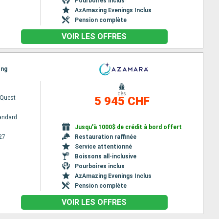
Pourboires inclus
AzAmazing Evenings Inclus
Pension complète
VOIR LES OFFRES
ong
dès
Quest
5 945 CHF
andard
Jusqu'à 1000$ de crédit à bord offert
27
Restauration raffinée
Service attentionné
Boissons all-inclusive
Pourboires inclus
AzAmazing Evenings Inclus
Pension complète
VOIR LES OFFRES