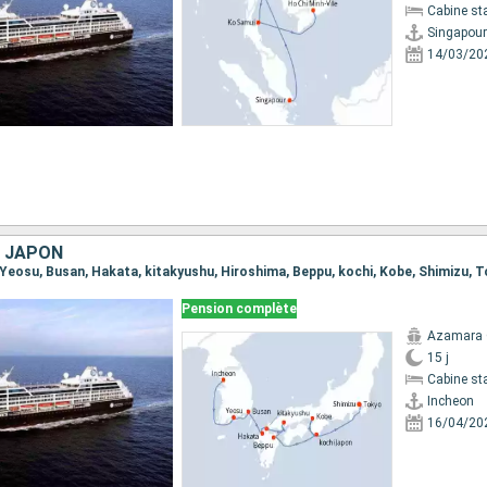
Cabine st
Singapour
14/03/20
, JAPON
n, Yeosu, Busan, Hakata, kitakyushu, Hiroshima, Beppu, kochi, Kobe, Shimizu, 
Pension complète
Azamara 
15 j
Cabine st
Incheon
16/04/20