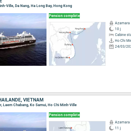
E
Minh-Ville, Da Nang, Ha Long Bay, Hong Kong
Pension complète
Azamara 
10 j
Cabine st
Ho Chi Min
24/03/20
HAÏLANDE, VIETNAM
ur, Laem Chabang, Ko Samui, Ho Chi Minh-Ville
Pension complète
Azamara 
11 j