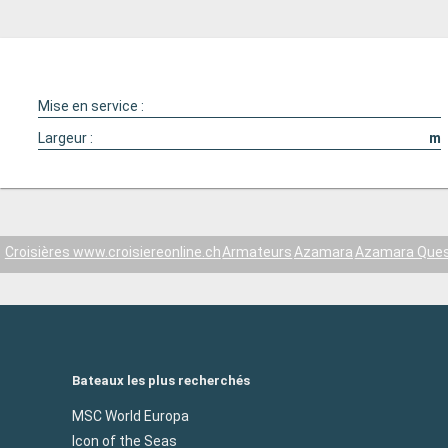
Mise en service :
Largeur :
m
Croisières www.croisiereonline.ch
Armateurs
Azamara
Azamara Que
Bateaux les plus recherchés
MSC World Europa
Icon of the Seas