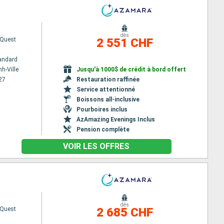
dès
Quest
2 551 CHF
andard
h-Ville
Jusqu'à 1000$ de crédit à bord offert
27
Restauration raffinée
Service attentionné
Boissons all-inclusive
Pourboires inclus
AzAmazing Evenings Inclus
Pension complète
VOIR LES OFFRES
dès
Quest
2 685 CHF