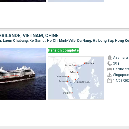
AÏLANDE, VIETNAM, CHINE
our, Laem Chabang, Ko Samui, Ho Chi Minh-Ville, Da Nang, Ha Long Bay, Hong K
Pension complète
Azamara 
20 j
Cabine st
Singapour
14/03/20