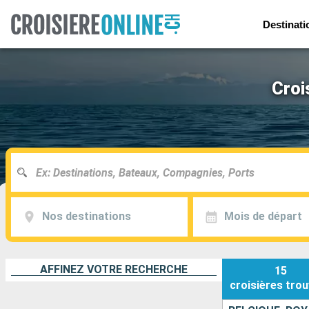
Destinati
Croi
Nos destinations
Mois de départ
AFFINEZ VOTRE RECHERCHE
15
croisières
trou