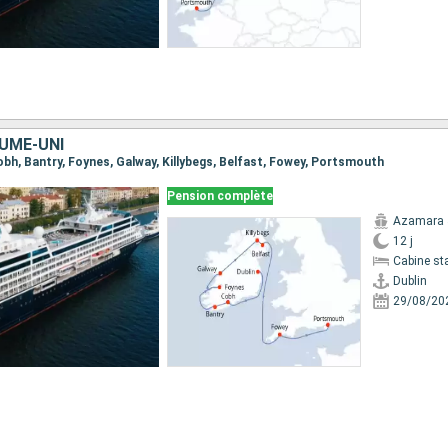
AUME-UNI
 Cobh, Bantry, Foynes, Galway, Killybegs, Belfast, Fowey, Portsmouth
Pension complète
Azamara 
12 j
Cabine st
Dublin
29/08/20