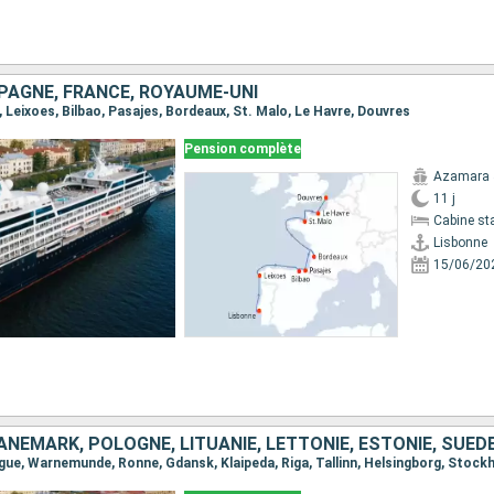
PAGNE, FRANCE, ROYAUME-UNI
e, Leixoes, Bilbao, Pasajes, Bordeaux, St. Malo, Le Havre, Douvres
Pension complète
Azamara 
11 j
Cabine st
Lisbonne
15/06/20
NEMARK, POLOGNE, LITUANIE, LETTONIE, ESTONIE, SUÈD
ague, Warnemunde, Ronne, Gdansk, Klaipeda, Riga, Tallinn, Helsingborg, Stock