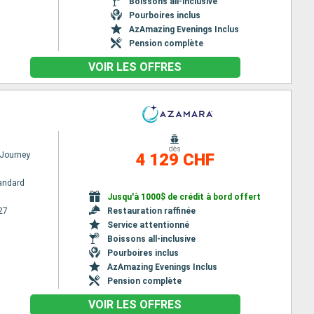
Boissons all-inclusive
Pourboires inclus
AzAmazing Evenings Inclus
Pension complète
VOIR LES OFFRES
dès
Journey
4 129 CHF
andard
Jusqu'à 1000$ de crédit à bord offert
27
Restauration raffinée
Service attentionné
Boissons all-inclusive
Pourboires inclus
AzAmazing Evenings Inclus
Pension complète
VOIR LES OFFRES