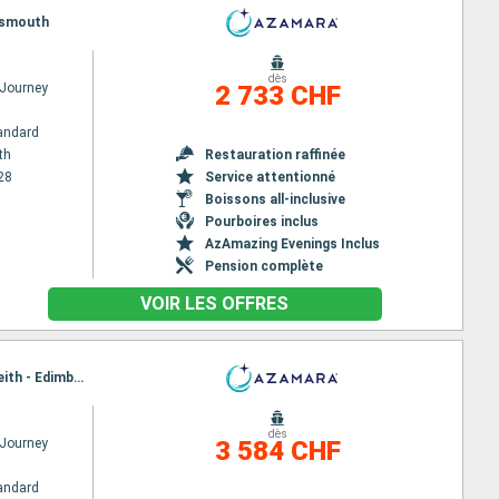
rtsmouth
dès
Journey
2 733 CHF
andard
th
Restauration raffinée
28
Service attentionné
Boissons all-inclusive
Pourboires inclus
AzAmazing Evenings Inclus
Pension complète
VOIR LES OFFRES
Itinéraire : Portsmouth, Liverpool, Douglas, Belfast, Greenock, Aberdeen, Invergordon, Dundee, Leith - Edimbourg, Portsmouth
dès
Journey
3 584 CHF
andard