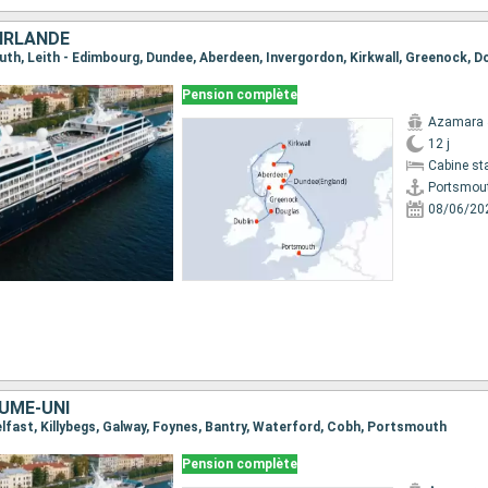
 IRLANDE
uth, Leith - Edimbourg, Dundee, Aberdeen, Invergordon, Kirkwall, Greenock, Do
Pension complète
Azamara 
12 j
Cabine st
Portsmou
08/06/20
AUME-UNI
 Belfast, Killybegs, Galway, Foynes, Bantry, Waterford, Cobh, Portsmouth
Pension complète