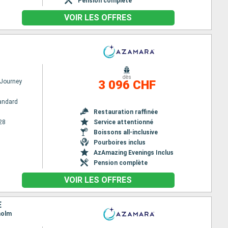
Pension complète
VOIR LES OFFRES
dès
Journey
3 096 CHF
andard
Restauration raffinée
28
Service attentionné
Boissons all-inclusive
Pourboires inclus
AzAmazing Evenings Inclus
Pension complète
VOIR LES OFFRES
E
holm