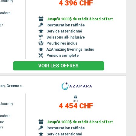
Journey
4 396 CHF
andard
Jusqu'à 1000$ de crédit à bord offert
27
Restauration raffinée
Service attentionné
Boissons all-inclusive
Pourboires inclus
AzAmazing Evenings Inclus
Pension complète
VOIR LES OFFRES
Itinéraire : Copenhague, Goteborg, Leith - Edimbourg, Dundee, Aberdeen, Dundee, Invergordon, Oban, Greenock, Douglas, Dublin
dès
Journey
4 454 CHF
andard
ue
Jusqu'à 1000$ de crédit à bord offert
27
Restauration raffinée
Service attentionné