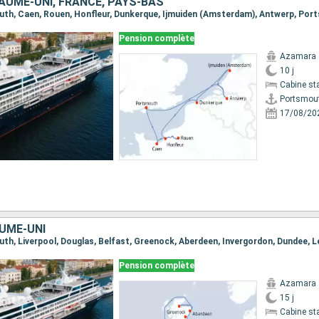
AUME-UNI, FRANCE, PAYS-BAS
outh, Caen, Rouen, Honfleur, Dunkerque, Ijmuiden (Amsterdam), Antwerp, Po
Pension complète
Azamara 
10 j
Cabine st
Portsmou
17/08/20
AUME-UNI
Pension complète
Azamara 
15 j
Cabine st