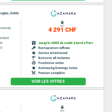
uglas, Dublin
dès
Journey
4 291 CHF
andard
th
Jusqu'à 1000$ de crédit à bord offert
27
Restauration raffinée
Service attentionné
Boissons all-inclusive
Pourboires inclus
AzAmazing Evenings Inclus
Pension complète
VOIR LES OFFRES
dès