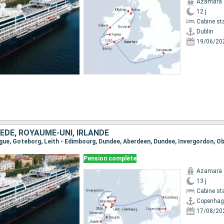
Azamara 
12 j
Cabine st
Dublin
19/06/20
ÈDE, ROYAUME-UNI, IRLANDE
Pension complète
Azamara 
13 j
Cabine st
Copenhag
17/08/20