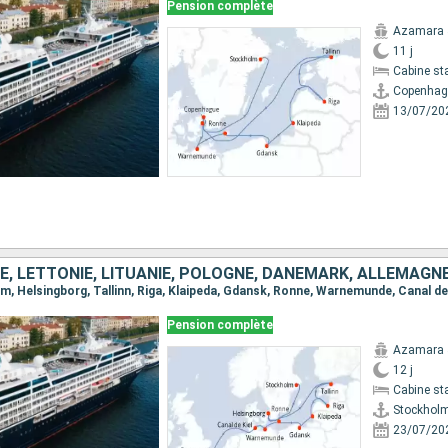
Pension complète
Azamara 
11 j
Cabine st
Copenhag
13/07/20
Pension complète
Azamara 
12 j
Cabine st
Stockhol
23/07/20