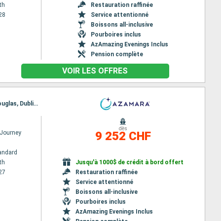
th
Restauration raffinée
28
Service attentionné
Boissons all-inclusive
Pourboires inclus
AzAmazing Evenings Inclus
Pension complète
VOIR LES OFFRES
Itinéraire : Portsmouth, Leith - Edimbourg, Dundee, Aberdeen, Invergordon, Kirkwall, Greenock, Douglas, Dublin, Belfast, Killybegs, Galway, Foynes, Bantry, Waterford, Cobh, Portsmouth
dès
Journey
9 252 CHF
andard
th
Jusqu'à 1000$ de crédit à bord offert
27
Restauration raffinée
Service attentionné
Boissons all-inclusive
Pourboires inclus
AzAmazing Evenings Inclus