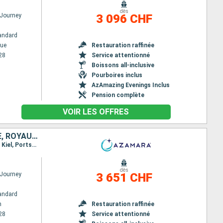
dès
Journey
3 096 CHF
andard
ue
Restauration raffinée
28
Service attentionné
Boissons all-inclusive
Pourboires inclus
AzAmazing Evenings Inclus
Pension complète
VOIR LES OFFRES
SUÈDE, ESTONIE, LETTONIE, LITUANIE, POLOGNE, DANEMARK, ALLEMAGNE, ROYAUME-UNI
Itinéraire : Stockholm, Helsingborg, Tallinn, Riga, Klaipeda, Gdansk, Ronne, Warnemunde, Canal de Kiel, Portsmouth
dès
Journey
3 651 CHF
andard
m
Restauration raffinée
28
Service attentionné