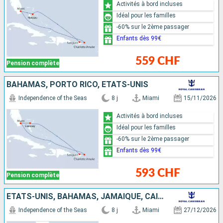
Activités à bord incluses
Idéal pour les familles
-60% sur le 2ème passager
Enfants dès 99€
559 CHF
Pension complète
BAHAMAS, PORTO RICO, ÉTATS-UNIS
Independence of the Seas
8 j
Miami
15/11/2026
Activités à bord incluses
Idéal pour les familles
-60% sur le 2ème passager
Enfants dès 99€
593 CHF
Pension complète
ÉTATS-UNIS, BAHAMAS, JAMAÏQUE, CAÏMANS (ÎLES)
Independence of the Seas
8 j
Miami
27/12/2026