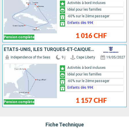
Activités à bord incluses
Idéal pour les familles
-60% sur le 2ème passager
Enfants dès 99€
1 016 CHF
Pension complète
ÉTATS-UNIS, ÎLES TURQUES-ET-CAÏQUES, BERMUDES
Independence of the Seas
9 j
Cape Liberty
19/05/2027
Activités à bord incluses
Idéal pour les familles
-60% sur le 2ème passager
Enfants dès 99€
1 157 CHF
Pension complète
Fiche Technique