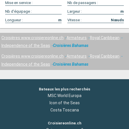
Mise en service :
Nb de passagers :
Nb d'équipage :
Largeur :
m
Longueur :
m
Vitesse :
Nœuds
Croisières www.croisiereonline.ch
Armateurs
Royal Caribbean
Independence of the Seas
Croisières Bahamas
Croisières www.croisiereonline.ch
Armateurs
Royal Caribbean
Independence of the Seas
Croisières Bahamas
Bateaux les plus recherchés
MSC World Europa
Icon of the Seas
Costa Toscana
Croisiereonline.ch