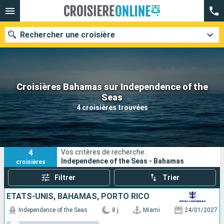
Rechercher une croisière
Croisières Bahamas sur Independence of the
Nos destinations
Seas
4 croisières trouvées
Mois de départ
Ports
Compagnies
4
Vos critères de recherche :
Rechercher
Independence of the Seas - Bahamas
croisières
Filtrer
Trier
ÉTATS-UNIS, BAHAMAS, PORTO RICO
Independence of the Seas
8 j
Miami
24/01/2027