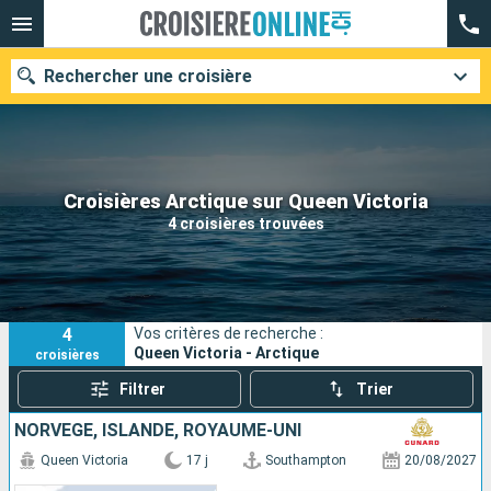
Rechercher une croisière
Nos destinations
Croisières Arctique sur Queen Victoria
4 croisières trouvées
Mois de départ
Ports
Compagnies
4
Vos critères de recherche :
Rechercher
Queen Victoria - Arctique
croisières
Filtrer
Trier
NORVÈGE, ISLANDE, ROYAUME-UNI
Queen Victoria
17 j
Southampton
20/08/2027