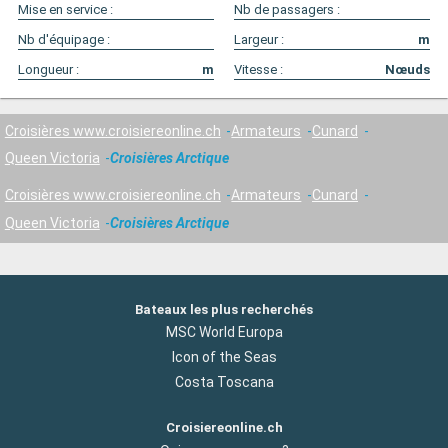
Mise en service :
Nb de passagers :
Nb d'équipage :
Largeur :
m
Longueur :
m
Vitesse :
Nœuds
Croisières www.croisiereonline.ch
Armateurs
Cunard
Queen Victoria
Croisières Arctique
Croisières www.croisiereonline.ch
Armateurs
Cunard
Queen Victoria
Croisières Arctique
Bateaux les plus recherchés
MSC World Europa
Icon of the Seas
Costa Toscana
Croisiereonline.ch