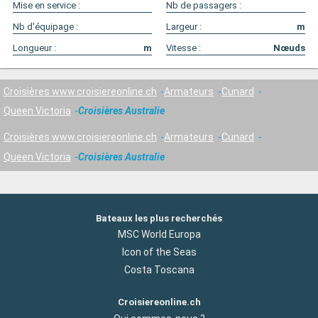
Mise en service :
Nb de passagers :
Nb d'équipage :
Largeur :
m
Longueur :
m
Vitesse :
Nœuds
Croisières www.croisiereonline.ch
Armateurs
Cunard
Queen Victoria
Croisières Australie
Croisières www.croisiereonline.ch
Armateurs
Cunard
Queen Victoria
Croisières Australie
Bateaux les plus recherchés
MSC World Europa
Icon of the Seas
Costa Toscana
Croisiereonline.ch