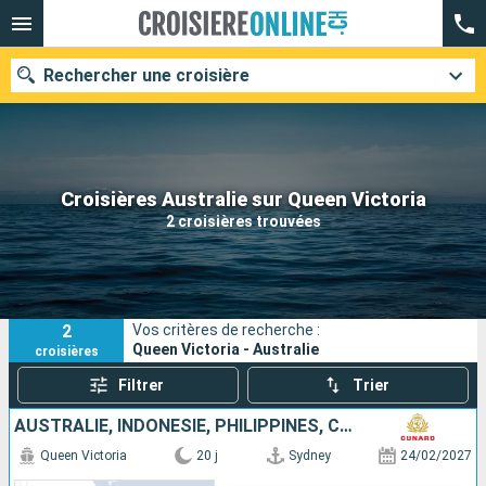
Rechercher une croisière
Nos destinations
Croisières Australie sur Queen Victoria
2 croisières trouvées
Mois de départ
Ports
Compagnies
2
Vos critères de recherche :
Rechercher
Queen Victoria - Australie
croisières
Filtrer
Trier
AUSTRALIE, INDONÉSIE, PHILIPPINES, CHINE
Queen Victoria
20 j
Sydney
24/02/2027