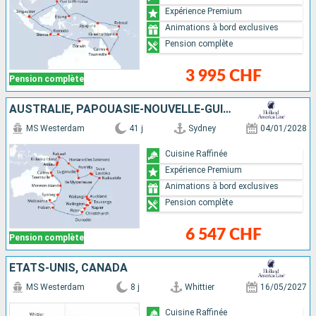
Expérience Premium
Animations à bord exclusives
Pension complète
3 995 CHF
Pension complète
AUSTRALIE, PAPOUASIE-NOUVELLE-GUINÉE, VANUATU, FIDJI (ÎLES), TONGA, NOUVELLE-ZÉLANDE
MS Westerdam
41 j
Sydney
04/01/2028
Cuisine Raffinée
Expérience Premium
Animations à bord exclusives
Pension complète
6 547 CHF
Pension complète
ÉTATS-UNIS, CANADA
MS Westerdam
8 j
Whittier
16/05/2027
Cuisine Raffinée