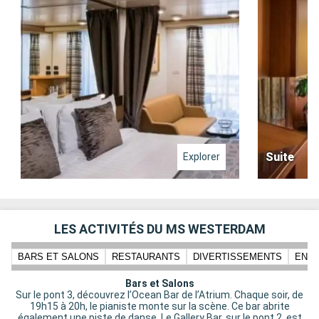
Suite
Explorer
LES ACTIVITÉS DU MS WESTERDAM
BARS ET SALONS
RESTAURANTS
DIVERTISSEMENTS
ENFA
Bars et Salons
Sur le pont 3, découvrez l’Ocean Bar de l’Atrium. Chaque soir, de
19h15 à 20h, le pianiste monte sur la scène. Ce bar abrite
également une piste de danse. Le Gallery Bar, sur le pont 2, est