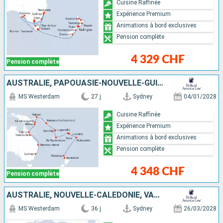
Cuisine Raffinée
Expérience Premium
Animations à bord exclusives
Pension complète
4 329 CHF
Pension complète
AUSTRALIE, PAPOUASIE-NOUVELLE-GUINÉE, VANUATU, FIDJI (ÎLES), TONGA, NOUVELLE-ZÉLANDE
MS Westerdam
27 j
Sydney
04/01/2028
Cuisine Raffinée
Expérience Premium
Animations à bord exclusives
Pension complète
4 348 CHF
Pension complète
AUSTRALIE, NOUVELLE-CALÉDONIE, VANUATU, FIDJI (ÎLES), TONGA, ÎLES COOK, FRANCE, ÉTATS-UNIS
MS Westerdam
36 j
Sydney
26/03/2028