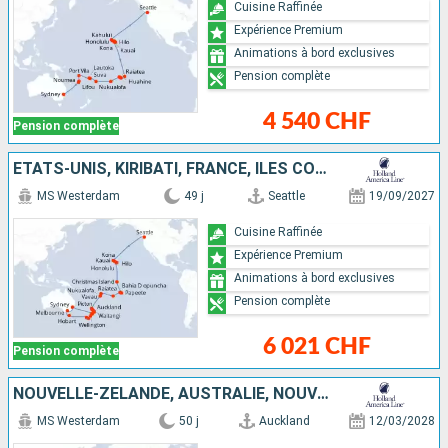
Cuisine Raffinée
Expérience Premium
Animations à bord exclusives
Pension complète
4 540 CHF
Pension complète
ÉTATS-UNIS, KIRIBATI, FRANCE, ÎLES COOK, TONGA, AUSTRALIE, NOUVELLE-ZÉLANDE
MS Westerdam
49 j
Seattle
19/09/2027
Cuisine Raffinée
Expérience Premium
Animations à bord exclusives
Pension complète
6 021 CHF
Pension complète
NOUVELLE-ZÉLANDE, AUSTRALIE, NOUVELLE-CALÉDONIE, VANUATU, FIDJI (ÎLES), TONGA, ÎLES COOK, FRANCE, ÉTATS-UNIS
MS Westerdam
50 j
Auckland
12/03/2028