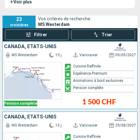
+
Voir plus
23
Vos critères de recherche :
MS Westerdam
croisières
Filtrer
Trier
CANADA, ÉTATS-UNIS
MS Westerdam
15 j
Vancouver
09/05/2027
Cuisine Raffinée
Expérience Premium
Animations à bord exclusives
Pension complète
1 500 CHF
Pension complète
CANADA, ÉTATS-UNIS
MS Westerdam
15 j
Vancouver
29/08/2027
Cuisine Raffinée