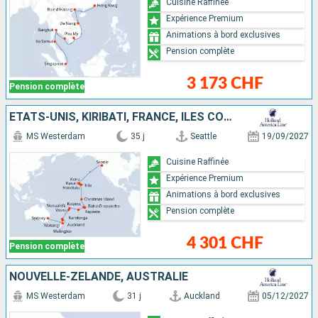
Cuisine Raffinée
Expérience Premium
Animations à bord exclusives
Pension complète
3 173 CHF
Pension complète
ÉTATS-UNIS, KIRIBATI, FRANCE, ÎLES COOK, TONGA, NOUVELLE-ZÉLANDE, AUSTRALIE
MS Westerdam
35 j
Seattle
19/09/2027
Cuisine Raffinée
Expérience Premium
Animations à bord exclusives
Pension complète
4 301 CHF
Pension complète
NOUVELLE-ZÉLANDE, AUSTRALIE
MS Westerdam
31 j
Auckland
05/12/2027