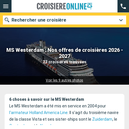
Rechercher une croisière
MS Westerdam : Nos offres de croisières 2026 -
Nos destinations
2027
23 croisières trouvées
Mois de départ
Ports
Compagnies
Voir les 9 autres photos
Rechercher
6 choses à savoir sur le MS Westerdam
Le MS Westerdam a été mis en service en 2004 pour
l'armateur Holland America Line
. Il s’agit du troisième navire
de la classe Vista et ses sister-ships sont le
Zuiderdam
, le
Oosterdam
et le
Noordam
.