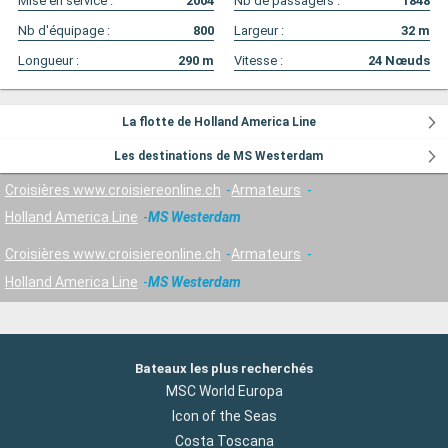
Mise en service :
2004
Nb de passagers :
1848
Nb d'équipage :
800
Largeur :
32
m
Longueur :
290
m
Vitesse :
24
Nœuds
La flotte de Holland America Line
Les destinations de MS Westerdam
Croisières www.croisiereonline.ch
Armateurs
Holland America Line
MS Westerdam
Croisières www.croisiereonline.ch
Armateurs
Holland America Line
MS Westerdam
Bateaux les plus recherchés
MSC World Europa
Icon of the Seas
Costa Toscana