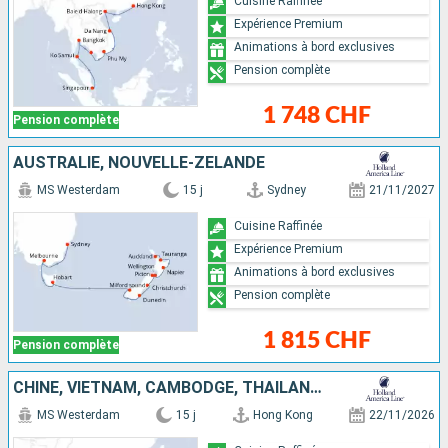
Cuisine Raffinée
Expérience Premium
Animations à bord exclusives
Pension complète
1 748 CHF
Pension complète
AUSTRALIE, NOUVELLE-ZÉLANDE
MS Westerdam
15 j
Sydney
21/11/2027
Cuisine Raffinée
Expérience Premium
Animations à bord exclusives
Pension complète
1 815 CHF
Pension complète
CHINE, VIETNAM, CAMBODGE, THAÏLANDE, SINGAPOUR
MS Westerdam
15 j
Hong Kong
22/11/2026