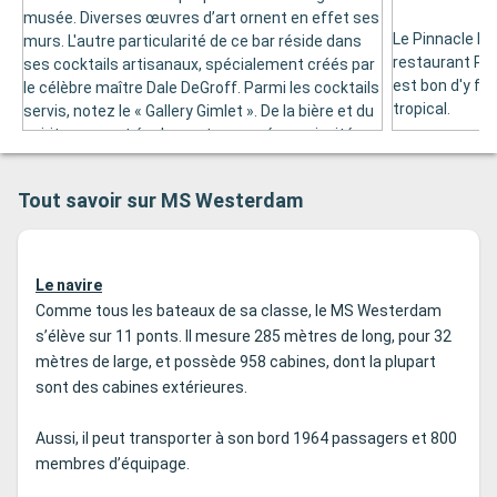
musée. Diverses œuvres d’art ornent en effet ses
Le Pinnacle Bar
murs. L'autre particularité de ce bar réside dans
restaurant Pinna
ses cocktails artisanaux, spécialement créés par
est bon d'y fai
le célèbre maître Dale DeGroff. Parmi les cocktails
tropical.
servis, notez le « Gallery Gimlet ». De la bière et du
spiritueux sont également proposés aux invités.
L’animation commence à 19h30, avec notamment
le jeu de Trivia.
Tout savoir sur MS Westerdam
Le navire
Comme tous les bateaux de sa classe, le MS Westerdam
s’élève sur 11 ponts. Il mesure 285 mètres de long, pour 32
mètres de large, et possède 958 cabines, dont la plupart
sont des cabines extérieures.
Aussi, il peut transporter à son bord 1964 passagers et 800
membres d’équipage.