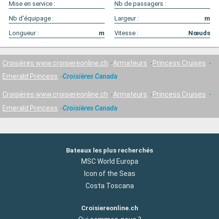
Mise en service :
Nb de passagers :
Nb d'équipage :
Largeur :
m
Longueur :
m
Vitesse :
Nœuds
Croisières www.croisiereonline.ch
Armateurs
Princess Cruises
Emerald Princess
Croisières Canada
Croisières www.croisiereonline.ch
Armateurs
Princess Cruises
Emerald Princess
Croisières Canada
Bateaux les plus recherchés
MSC World Europa
Icon of the Seas
Costa Toscana
Croisiereonline.ch