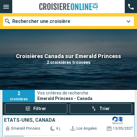
Rechercher une croisière
Nos destinations
Croisières Canada sur Emerald Princess
2 croisières trouvées
Mois de départ
Ports
Compagnies
2
Vos critères de recherche :
Rechercher
Emerald Princess - Canada
croisières
Filtrer
Trier
ÉTATS-UNIS, CANADA
Emerald Princess
6 j
Los Angeles
13/05/2027