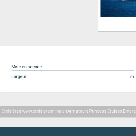
Mise en service :
Largeur :
m
Croisières www.croisiereonline.ch
Armateurs
Princess Cruises
Emeral