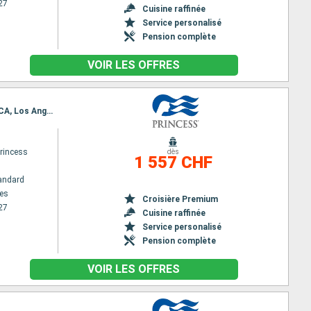
27
Cuisine raffinée
Service personalisé
Pension complète
VOIR LES OFFRES
Itinéraire : Los Angeles, Juneau, Skagway, Glacier Bay, Icy Strait Point, Sitka, Ketchikan, Victoria CA, Los Angeles
rincess
dès
1 557 CHF
andard
es
Croisière Premium
27
Cuisine raffinée
Service personalisé
Pension complète
VOIR LES OFFRES