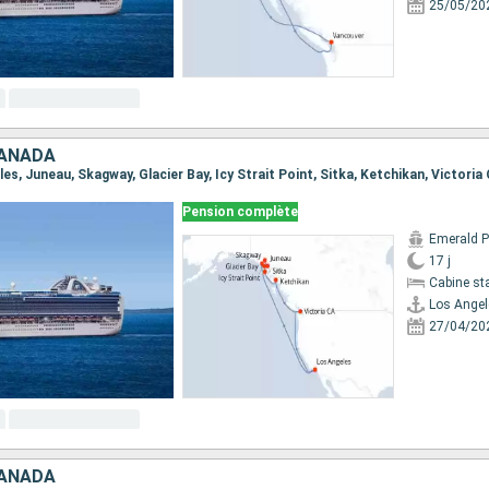
25/05/20
CANADA
Pension complète
Emerald P
17 j
Cabine st
Los Angel
27/04/20
CANADA