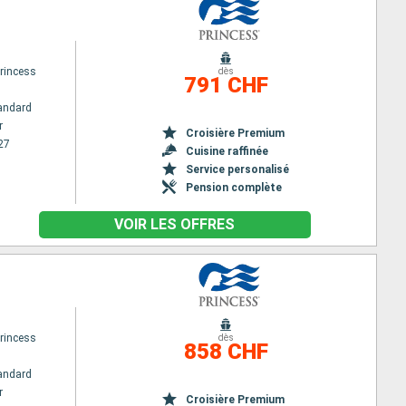
rincess
dès
791 CHF
andard
r
Croisière Premium
27
Cuisine raffinée
Service personalisé
Pension complète
VOIR LES OFFRES
rincess
dès
858 CHF
andard
r
Croisière Premium