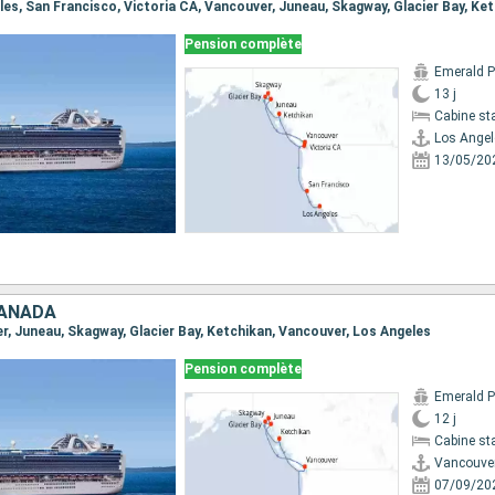
Pension complète
Emerald P
13 j
Cabine st
Los Angel
13/05/20
CANADA
er, Juneau, Skagway, Glacier Bay, Ketchikan, Vancouver, Los Angeles
Pension complète
Emerald P
12 j
Cabine st
Vancouve
07/09/20