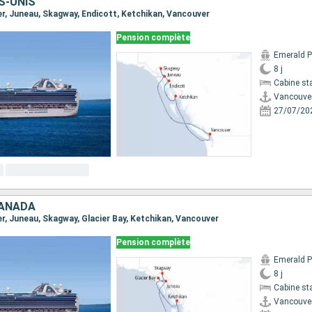
S-UNIS
ver, Juneau, Skagway, Endicott, Ketchikan, Vancouver
Pension complète
Emerald P
8 j
Cabine st
Vancouve
27/07/20
CANADA
er, Juneau, Skagway, Glacier Bay, Ketchikan, Vancouver
Pension complète
Emerald P
8 j
Cabine st
Vancouve