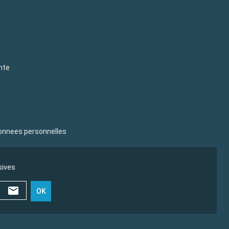
nte
donnees personnelles
sives
OK