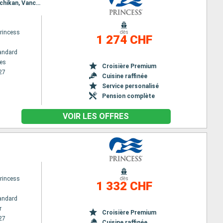
Itinéraire : Los Angeles, San Francisco, Victoria CA, Vancouver, Juneau, Skagway, Glacier Bay, Ketchikan, Vancouver
rincess
dès
1 274 CHF
andard
es
Croisière Premium
27
Cuisine raffinée
Service personalisé
Pension complète
VOIR LES OFFRES
rincess
dès
1 332 CHF
andard
r
Croisière Premium
27
Cuisine raffinée