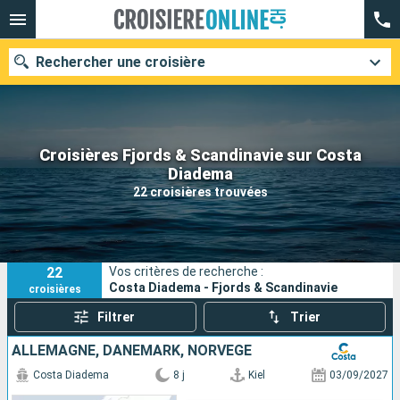
Rechercher une croisière
Croisières Fjords & Scandinavie sur Costa
Nos destinations
Diadema
22 croisières trouvées
Mois de départ
Ports
Compagnies
22
Vos critères de recherche :
Rechercher
Costa Diadema - Fjords & Scandinavie
croisières
Filtrer
Trier
ALLEMAGNE, DANEMARK, NORVÈGE
Costa Diadema
8 j
Kiel
03/09/2027