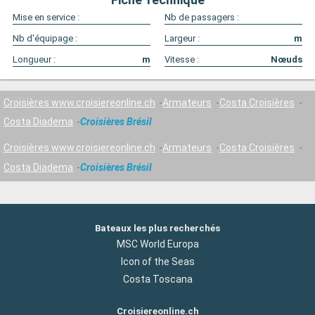
Mise en service :
Nb de passagers :
Nb d'équipage :
Largeur :
m
Longueur :
m
Vitesse :
Nœuds
Croisières www.croisiereonline.ch
Armateurs
Costa Croisières
Costa Diadema
Croisières Brésil
Croisières www.croisiereonline.ch
Armateurs
Costa Croisières
Costa Diadema
Croisières Brésil
Bateaux les plus recherchés
MSC World Europa
Icon of the Seas
Costa Toscana
Croisiereonline.ch