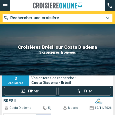
Rechercher une croisière
Nos destinations
Croisières Brésil sur Costa Diadema
3 croisières trouvées
Mois de départ
Ports
Compagnies
3
Vos critères de recherche :
Rechercher
Costa Diadema - Brésil
croisières
Filtrer
Trier
BRÉSIL
Costa Diadema
5 j
Maceio
19/11/2026