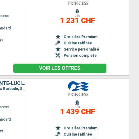
ncess
dès
1 231 CHF
andard
Croisière Premium
27
Cuisine raffinée
Service personalisé
Pension complète
VOIR LES OFFRES
PORTO RICO, SAINT-THOMAS, SAINT-MARTIN, ANTIGUA-ET-BARBUDA, SAINTE-LUCIE, GUADELOUPE, DOMINIQUE, GRENADE, BARBADE
Itinéraire : San Juan, Saint thomas, Saint Martin (Antilles Néerlandaises), Antigua, Sainte Lucie, La Barbade, San Juan, Saint thomas, Pointe à Pitre, La Dominique, Saint George (Grenade), La Barbade, San Juan
ncess
dès
1 439 CHF
andard
Croisière Premium
27
Cuisine raffinée