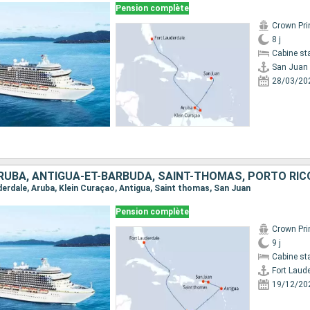
Pension complète
Crown Pri
8 j
Cabine st
San Juan
28/03/20
ARUBA, ANTIGUA-ET-BARBUDA, SAINT-THOMAS, PORTO RIC
uderdale, Aruba, Klein Curaçao, Antigua, Saint thomas, San Juan
Pension complète
Crown Pri
9 j
Cabine st
Fort Laud
19/12/20