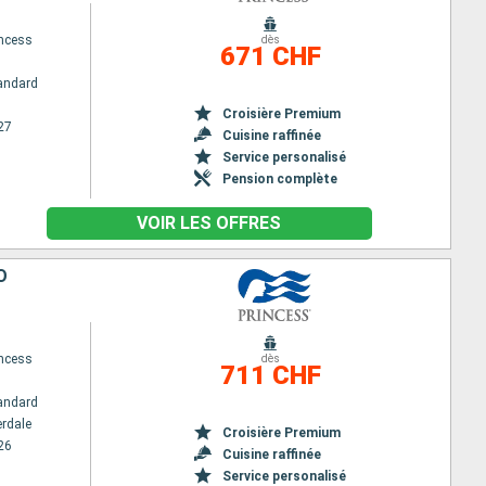
ncess
dès
671 CHF
andard
Croisière Premium
27
Cuisine raffinée
Service personalisé
Pension complète
VOIR LES OFFRES
O
ncess
dès
711 CHF
andard
erdale
Croisière Premium
26
Cuisine raffinée
Service personalisé