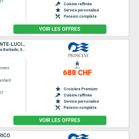
27
Cuisine raffinée
Service personalisé
Pension complète
VOIR LES OFFRES
PORTO RICO, SAINT-THOMAS, SAINT-MARTIN, ANTIGUA-ET-BARBUDA, SAINTE-LUCIE, BARBADE
Itinéraire : San Juan, Saint thomas, Saint Martin (Antilles Néerlandaises), Antigua, Sainte Lucie, La Barbade, San Juan
ncess
dès
688 CHF
andard
Croisière Premium
27
Cuisine raffinée
Service personalisé
Pension complète
VOIR LES OFFRES
RICO