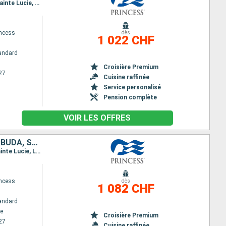
Itinéraire : San Juan, Saint Martin (Antilles Néerlandaises), Martinique, Saint George (Grenade), Sainte Lucie, La Barbade, San Juan
ncess
dès
1 022 CHF
andard
Croisière Premium
27
Cuisine raffinée
Service personalisé
Pension complète
VOIR LES OFFRES
BARBADE, PORTO RICO, SAINT-THOMAS, SAINT-MARTIN, ANTIGUA-ET-BARBUDA, SAINTE-LUCIE
Itinéraire : La Barbade, San Juan, Saint thomas, Saint Martin (Antilles Néerlandaises), Antigua, Sainte Lucie, La Barbade
ncess
dès
1 082 CHF
andard
e
Croisière Premium
27
Cuisine raffinée