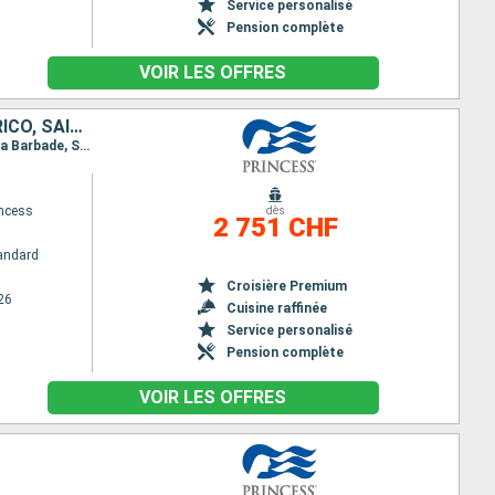
Service personalisé
Pension complète
VOIR LES OFFRES
SAINT-MARTIN, ANTIGUA-ET-BARBUDA, SAINTE-LUCIE, BARBADE, PORTO RICO, SAINT-THOMAS, DOMINIQUE, GRENADE
Itinéraire : San Juan, Saint thomas, Saint Martin (Antilles Néerlandaises), Antigua, Sainte Lucie, La Barbade, San Juan, Saint thomas, South Friar's - plage, La Dominique, Saint George (Grenade), La Barbade, San Juan
ncess
dès
2 751 CHF
andard
Croisière Premium
26
Cuisine raffinée
Service personalisé
Pension complète
VOIR LES OFFRES