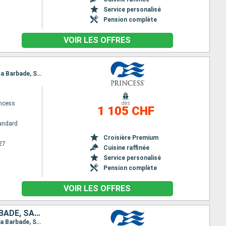
Service personalisé
Pension complète
VOIR LES OFFRES
Itinéraire : San Juan, Saint thomas, South Friar's - plage, La Dominique, Saint George (Grenade), La Barbade, San Juan
ncess
dès
1 105 CHF
andard
Croisière Premium
27
Cuisine raffinée
Service personalisé
Pension complète
VOIR LES OFFRES
PORTO RICO, SAINT-THOMAS, ANTIGUA-ET-BARBUDA, SAINTE-LUCIE, BARBADE, SAINT-MARTIN, MARTINIQUE, DOMINIQUE, GRENADE
Itinéraire : San Juan, Saint thomas, Saint Martin (Antilles Néerlandaises), Antigua, Sainte Lucie, La Barbade, San Juan, Saint Martin (Antilles Néerlandaises), Martinique, La Dominique, Saint George (Grenade), La Barbade, San Juan