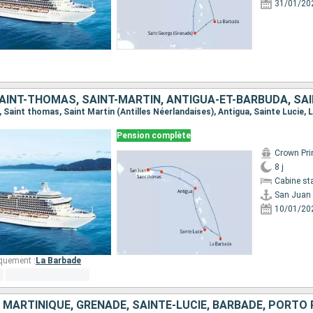
31/01/20
Pension complète
Crown Pri
8 j
Cabine st
San Juan
10/01/20
quement :
La Barbade
 MARTINIQUE, GRENADE, SAINTE-LUCIE, BARBADE, PORTO 