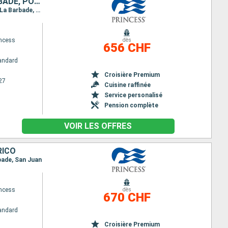
SAINT-THOMAS, SAINT-MARTIN, ANTIGUA-ET-BARBUDA, DOMINIQUE, BARBADE, PORTO RICO
Itinéraire : San Juan, Saint thomas, Saint Martin (Antilles Néerlandaises), Antigua, La Dominique, La Barbade, San Juan
ncess
dès
656 CHF
andard
Croisière Premium
27
Cuisine raffinée
Service personalisé
Pension complète
VOIR LES OFFRES
RICO
rbade, San Juan
ncess
dès
670 CHF
andard
Croisière Premium