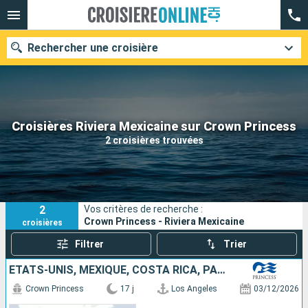
Rechercher une croisière
Nos destinations
Croisières Riviera Mexicaine sur Crown Princess
2 croisières trouvées
Mois de départ
Ports
Compagnies
2
Vos critères de recherche :
Rechercher
Crown Princess - Riviera Mexicaine
croisières
Filtrer
Trier
ÉTATS-UNIS, MEXIQUE, COSTA RICA, PANAMA
Crown Princess
17 j
Los Angeles
03/12/2026