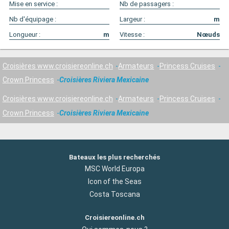
Mise en service :
Nb de passagers :
Nb d'équipage :
Largeur :
m
Longueur :
m
Vitesse :
Nœuds
Croisières www.croisiereonline.ch
Armateurs
Princess Cruises
Crown Princess
Croisières Riviera Mexicaine
Croisières www.croisiereonline.ch
Armateurs
Princess Cruises
Crown Princess
Croisières Riviera Mexicaine
Bateaux les plus recherchés
MSC World Europa
Icon of the Seas
Costa Toscana
Croisiereonline.ch