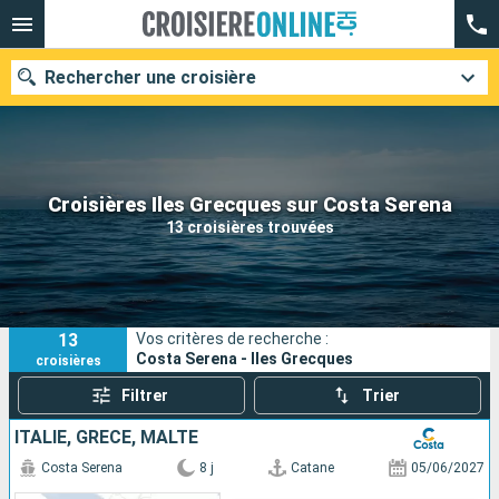
Rechercher une croisière
Nos destinations
Croisières Iles Grecques sur Costa Serena
13 croisières trouvées
Mois de départ
Ports
Compagnies
13
Vos critères de recherche :
Rechercher
Costa Serena - Iles Grecques
croisières
Filtrer
Trier
ITALIE, GRÈCE, MALTE
Costa Serena
8 j
Catane
05/06/2027