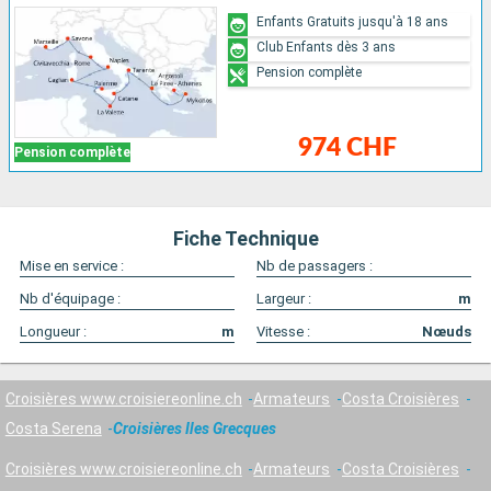
Enfants Gratuits jusqu'à 18 ans
Club Enfants dès 3 ans
Pension complète
974 CHF
Pension complète
Fiche Technique
Mise en service :
Nb de passagers :
Nb d'équipage :
Largeur :
m
Longueur :
m
Vitesse :
Nœuds
Croisières www.croisiereonline.ch
Armateurs
Costa Croisières
Costa Serena
Croisières Iles Grecques
Croisières www.croisiereonline.ch
Armateurs
Costa Croisières