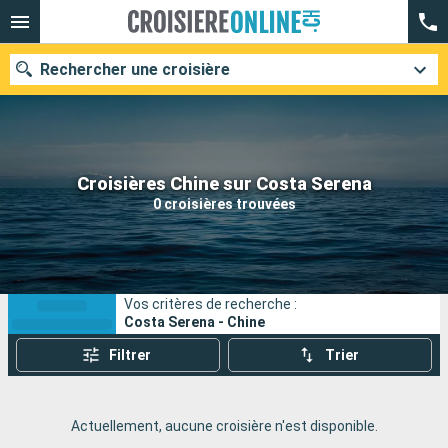
Rechercher une croisière
Nos destinations
Croisières Chine sur Costa Serena
0 croisières trouvées
Mois de départ
Ports
Compagnies
Vos critères de recherche :
Rechercher
Costa Serena - Chine
Filtrer
Trier
Actuellement, aucune croisière n'est disponible.