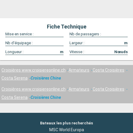
Fiche Technique
Mise en service :
Nb de passagers :
Nb d'équipage :
Largeur :
m
Longueur :
m
Vitesse :
Nœuds
Croisières www.croisiereonline.ch
Armateurs
Costa Croisières
Costa Serena
Croisières Chine
Croisières www.croisiereonline.ch
Armateurs
Costa Croisières
Costa Serena
Croisières Chine
Bateaux les plus recherchés
MSC World Europa