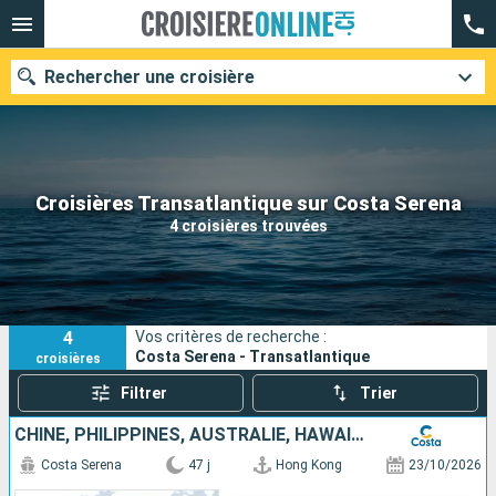
Rechercher une croisière
Nos destinations
Croisières Transatlantique sur Costa Serena
4 croisières trouvées
Mois de départ
Ports
Compagnies
4
Vos critères de recherche :
Rechercher
Costa Serena - Transatlantique
croisières
Filtrer
Trier
CHINE, PHILIPPINES, AUSTRALIE, HAWAII, FIJI, TONGA, POLYNÉSIE, CHILI
Costa Serena
47 j
Hong Kong
23/10/2026