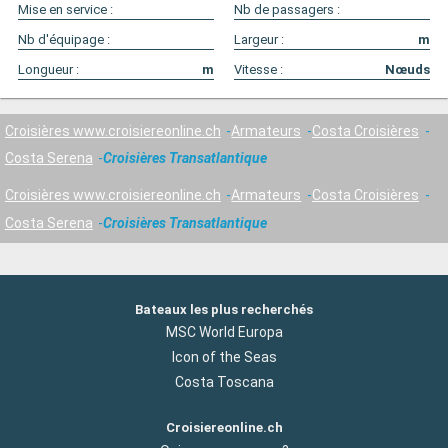
Mise en service :
Nb de passagers :
Nb d'équipage :
Largeur :
m
Longueur :
m
Vitesse :
Nœuds
Croisières www.croisiereonline.ch
Armateurs
Costa Croisières
Costa Serena
Croisières Transatlantique
Croisières www.croisiereonline.ch
Armateurs
Costa Croisières
Costa Serena
Croisières Transatlantique
Bateaux les plus recherchés
MSC World Europa
Icon of the Seas
Costa Toscana
Croisiereonline.ch