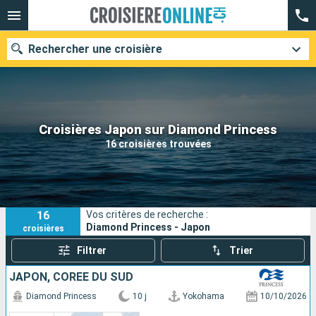
Rechercher une croisière
Nos destinations
Croisières Japon sur Diamond Princess
16 croisières trouvées
Mois de départ
Ports
Compagnies
16
Vos critères de recherche :
Rechercher
Diamond Princess - Japon
croisières
Filtrer
Trier
JAPON, CORÉE DU SUD
Diamond Princess
10 j
Yokohama
10/10/2026