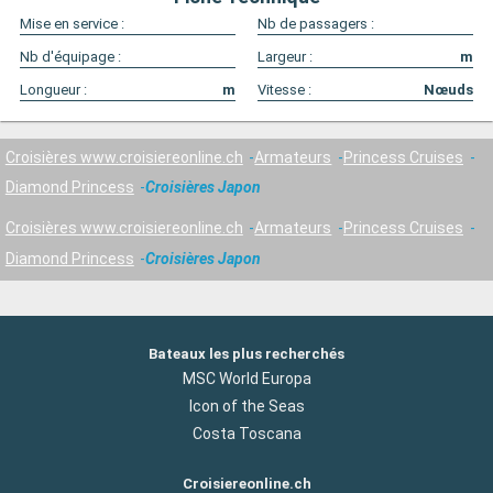
Mise en service :
Nb de passagers :
Nb d'équipage :
Largeur :
m
Longueur :
m
Vitesse :
Nœuds
Croisières www.croisiereonline.ch
Armateurs
Princess Cruises
Diamond Princess
Croisières Japon
Croisières www.croisiereonline.ch
Armateurs
Princess Cruises
Diamond Princess
Croisières Japon
Bateaux les plus recherchés
MSC World Europa
Icon of the Seas
Costa Toscana
Croisiereonline.ch