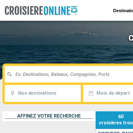
Destinati
C
Nos destinations
Mois de départ
AFFINEZ VOTRE RECHERCHE
60
croisières
trou