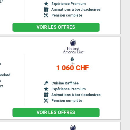
27
Expérience Premium
Animations à bord exclusives
Pension complète
VOIR LES OFFRES
m
dès
1 060 CHF
andard
m
Cuisine Raffinée
27
Expérience Premium
Animations à bord exclusives
Pension complète
VOIR LES OFFRES