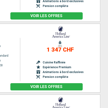
Animations à bord exclusives
Pension complète
VOIR LES OFFRES
m
dès
1 347 CHF
andard
m
Cuisine Raffinée
28
Expérience Premium
Animations à bord exclusives
Pension complète
VOIR LES OFFRES