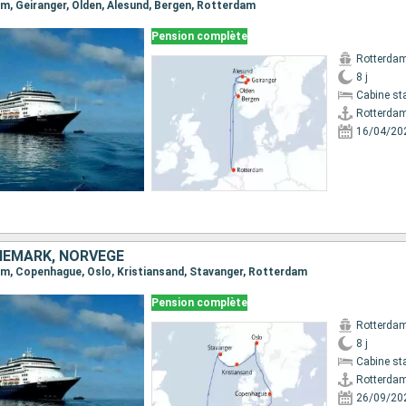
dam, Geiranger, Olden, Alesund, Bergen, Rotterdam
Pension complète
Rotterda
8 j
Cabine st
Rotterda
16/04/20
NEMARK, NORVÈGE
dam, Copenhague, Oslo, Kristiansand, Stavanger, Rotterdam
Pension complète
Rotterda
8 j
Cabine st
Rotterda
26/09/20