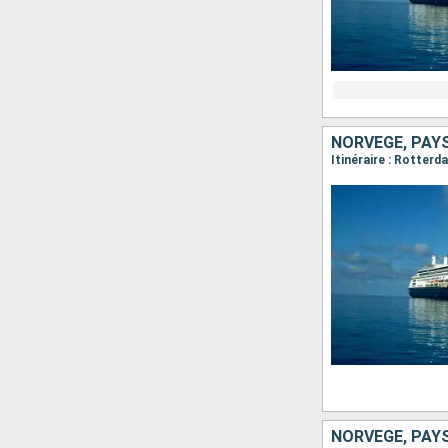
NORVÈGE, PAY
Itinéraire : Rotter
NORVÈGE, PAY