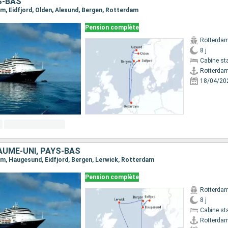
S-BAS
am, Eidfjord, Olden, Alesund, Bergen, Rotterdam
Pension complète
Rotterda
8 j
Cabine st
Rotterda
18/04/20
AUME-UNI, PAYS-BAS
dam, Haugesund, Eidfjord, Bergen, Lerwick, Rotterdam
Pension complète
Rotterda
8 j
Cabine st
Rotterda