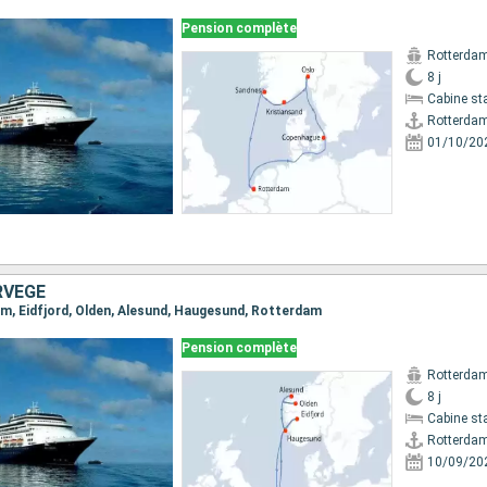
Pension complète
Rotterda
8 j
Cabine st
Rotterda
01/10/20
RVÈGE
dam, Eidfjord, Olden, Alesund, Haugesund, Rotterdam
Pension complète
Rotterda
8 j
Cabine st
Rotterda
10/09/20