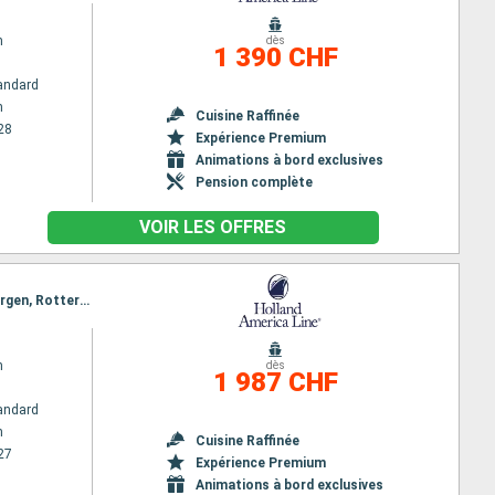
m
dès
1 390 CHF
andard
m
Cuisine Raffinée
28
Expérience Premium
Animations à bord exclusives
Pension complète
VOIR LES OFFRES
Itinéraire : Rotterdam, Oslo, Mandal, Stavanger, Skjolden, Rotterdam, Eidfjord, Olden, Alesund, Bergen, Rotterdam
m
dès
1 987 CHF
andard
m
Cuisine Raffinée
27
Expérience Premium
Animations à bord exclusives