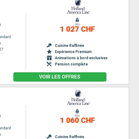
m
dès
1 027 CHF
andard
m
Cuisine Raffinée
27
Expérience Premium
Animations à bord exclusives
Pension complète
VOIR LES OFFRES
m
dès
1 060 CHF
andard
m
Cuisine Raffinée