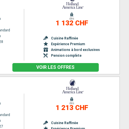
m
dès
1 132 CHF
andard
m
Cuisine Raffinée
28
Expérience Premium
Animations à bord exclusives
Pension complète
VOIR LES OFFRES
m
dès
1 213 CHF
andard
m
Cuisine Raffinée
27
Expérience Premium