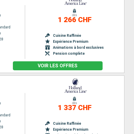
m
dès
1 266 CHF
andard
m
Cuisine Raffinée
28
Expérience Premium
Animations à bord exclusives
Pension complète
VOIR LES OFFRES
m
dès
1 337 CHF
andard
m
Cuisine Raffinée
28
Expérience Premium