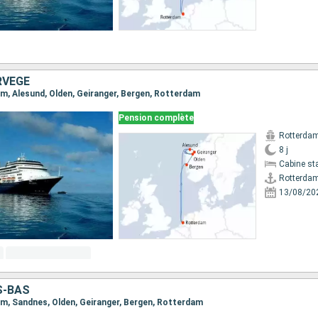
RVÈGE
dam, Alesund, Olden, Geiranger, Bergen, Rotterdam
Pension complète
Rotterda
8 j
Cabine st
Rotterda
13/08/20
S-BAS
dam, Sandnes, Olden, Geiranger, Bergen, Rotterdam