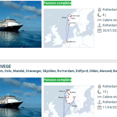
Pension complète
Rotterda
8 j
Cabine st
Rotterda
30/07/20
RVÈGE
Pension complète
Rotterda
15 j
Cabine st
Rotterda
11/04/20