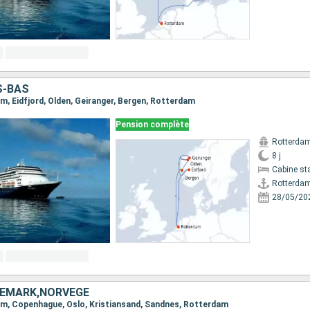
S-BAS
am, Eidfjord, Olden, Geiranger, Bergen, Rotterdam
Pension complète
Rotterda
8 j
Cabine st
Rotterda
28/05/20
NEMARK,NORVÈGE
dam, Copenhague, Oslo, Kristiansand, Sandnes, Rotterdam