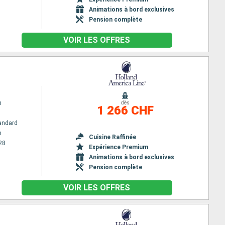
Animations à bord exclusives
Pension complète
VOIR LES OFFRES
m
dès
1 266 CHF
andard
m
Cuisine Raffinée
28
Expérience Premium
Animations à bord exclusives
Pension complète
VOIR LES OFFRES