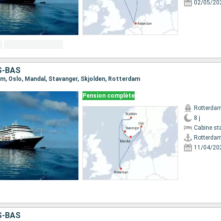
02/05/20
S-BAS
dam, Oslo, Mandal, Stavanger, Skjolden, Rotterdam
Pension complète
Rotterda
8 j
Cabine st
Rotterda
11/04/20
S-BAS