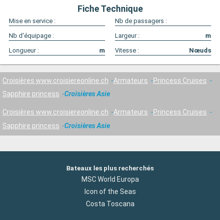
Fiche Technique
Mise en service :
Nb de passagers :
Nb d'équipage :
Largeur :
m
Longueur :
m
Vitesse :
Nœuds
Croisières www.croisiereonline.ch
Armateurs
Princess Cruises
Sapphire princess
Croisières Asie
Croisières www.croisiereonline.ch
Armateurs
Princess Cruises
Sapphire princess
Croisières Asie
Bateaux les plus recherchés
MSC World Europa
Icon of the Seas
Costa Toscana