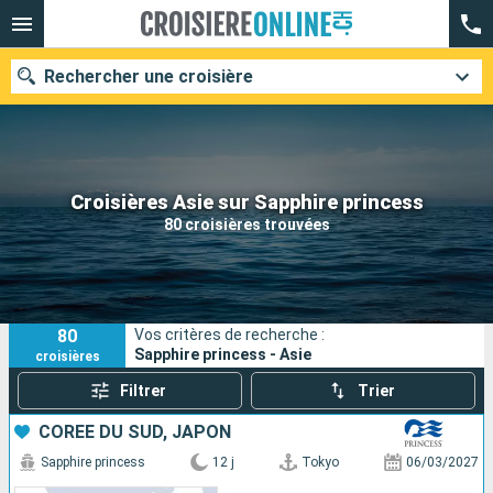
Rechercher une croisière
Nos destinations
Croisières Asie sur Sapphire princess
80 croisières trouvées
Mois de départ
Ports
Compagnies
80
Vos critères de recherche :
Rechercher
Sapphire princess - Asie
croisières
Filtrer
Trier
CORÉE DU SUD, JAPON
Sapphire princess
12 j
Tokyo
06/03/2027