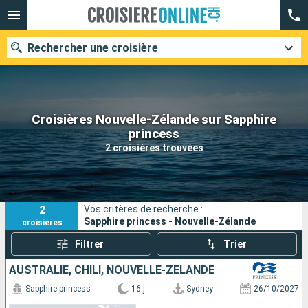
Rechercher une croisière
Croisières Nouvelle-Zélande sur Sapphire
Nos destinations
princess
2 croisières trouvées
Mois de départ
Ports
Compagnies
2
Vos critères de recherche :
Rechercher
Sapphire princess - Nouvelle-Zélande
croisières
Filtrer
Trier
AUSTRALIE, CHILI, NOUVELLE-ZÉLANDE
Sapphire princess
16 j
Sydney
26/10/2027