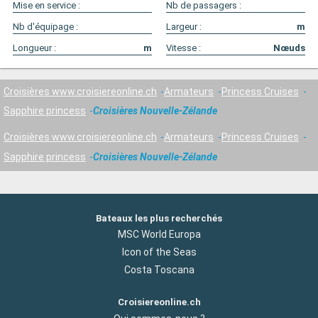
Mise en service :
Nb de passagers :
Nb d'équipage :
Largeur :
m
Longueur :
m
Vitesse :
Nœuds
Croisières www.croisiereonline.ch
Armateurs
Princess Cruises
Sapphire princess
Croisières Nouvelle-Zélande
Croisières www.croisiereonline.ch
Armateurs
Princess Cruises
Sapphire princess
Croisières Nouvelle-Zélande
Bateaux les plus recherchés
MSC World Europa
Icon of the Seas
Costa Toscana
Croisiereonline.ch