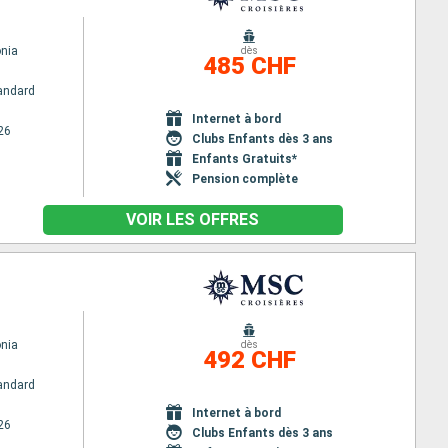
nia
dès
485 CHF
andard
Internet à bord
26
Clubs Enfants dès 3 ans
Enfants Gratuits*
Pension complète
VOIR LES OFFRES
nia
dès
492 CHF
andard
Internet à bord
26
Clubs Enfants dès 3 ans