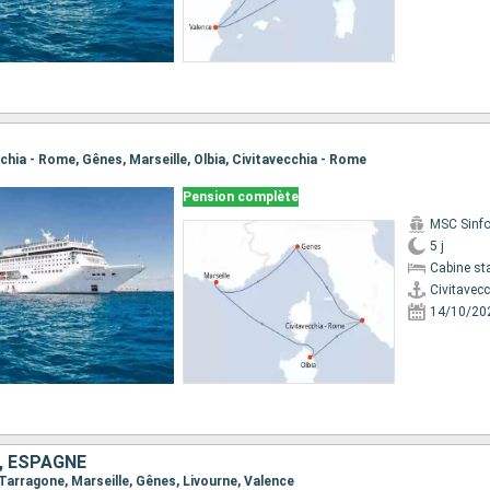
ecchia - Rome, Gênes, Marseille, Olbia, Civitavecchia - Rome
Pension complète
MSC Sinfo
5 j
Cabine st
Civitavec
14/10/20
E, ESPAGNE
, Tarragone, Marseille, Gênes, Livourne, Valence