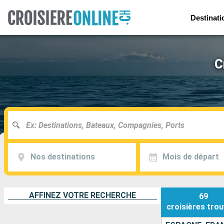
Destinati
C
Nos destinations
Mois de départ
AFFINEZ VOTRE RECHERCHE
69
croisières
trou