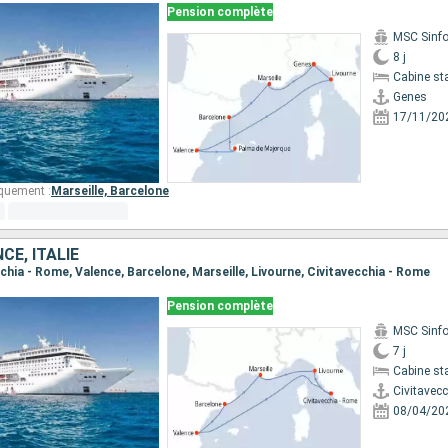
Pension complète
MSC Sinfo
8 j
Cabine st
Genes
17/11/20
quement :
Marseille,
Barcelone
CE, ITALIE
ecchia - Rome, Valence, Barcelone, Marseille, Livourne, Civitavecchia - Rome
Pension complète
MSC Sinfo
7 j
Cabine st
Civitavec
08/04/20