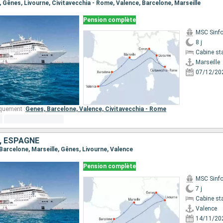
le, Gênes, Livourne, Civitavecchia - Rome, Valence, Barcelone, Marseille
Pension complète
MSC Sinfo
8 j
Cabine st
Marseille
07/12/20
quement :
Genes,
Barcelone,
Valence,
Civitavecchia - Rome
E, ESPAGNE
, Barcelone, Marseille, Gênes, Livourne, Valence
Pension complète
MSC Sinfo
7 j
Cabine st
Valence
14/11/20