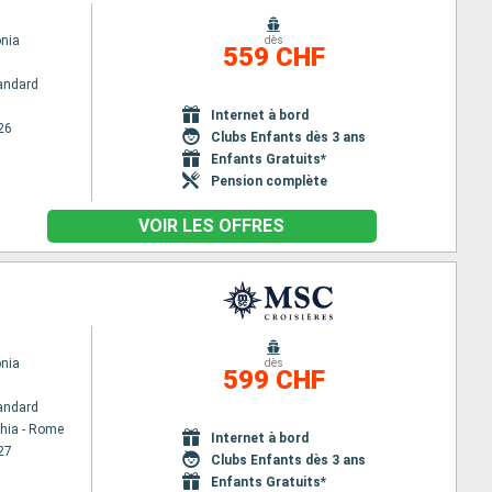
nia
dès
559 CHF
andard
Internet à bord
26
Clubs Enfants dès 3 ans
Enfants Gratuits*
Pension complète
VOIR LES OFFRES
nia
dès
599 CHF
andard
chia - Rome
Internet à bord
27
Clubs Enfants dès 3 ans
Enfants Gratuits*