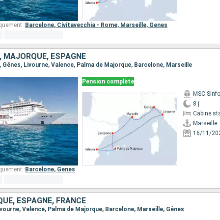
quement :
Barcelone,
Civitavecchia - Rome,
Marseille,
Genes
E, MAJORQUE, ESPAGNE
le, Gênes, Livourne, Valence, Palma de Majorque, Barcelone, Marseille
Pension complète
MSC Sinfo
8 j
Cabine st
Marseille
16/11/20
quement :
Barcelone,
Genes
QUE, ESPAGNE, FRANCE
Livourne, Valence, Palma de Majorque, Barcelone, Marseille, Gênes