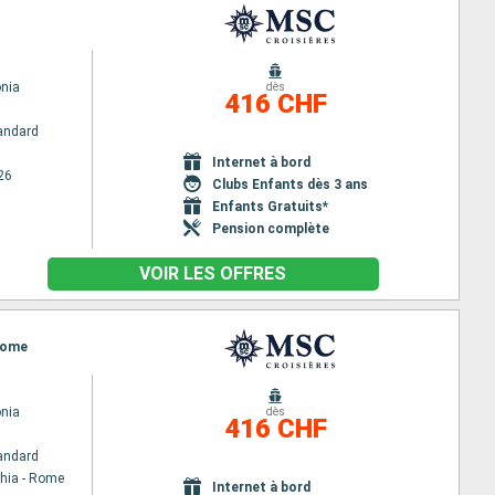
nia
dès
416 CHF
andard
Internet à bord
26
Clubs Enfants dès 3 ans
Enfants Gratuits*
Pension complète
VOIR LES OFFRES
 Rome
nia
dès
416 CHF
andard
chia - Rome
Internet à bord