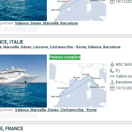
10/12/20
quement :
Valence,
Genes,
Marseille,
Barcelone
CE, ITALIE
ne, Marseille, Gênes, Livourne, Civitavecchia - Rome, Valence, Barcelone
Pension complète
MSC Sinfo
8 j
Cabine st
Barcelone
13/12/20
quement :
Valence,
Marseille,
Genes,
Civitavecchia - Rome
NE, FRANCE