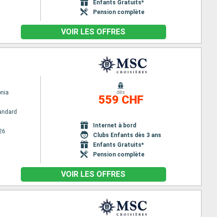
Enfants Gratuits*
Pension complète
VOIR LES OFFRES
nia
dès
559 CHF
andard
Internet à bord
26
Clubs Enfants dès 3 ans
Enfants Gratuits*
Pension complète
VOIR LES OFFRES