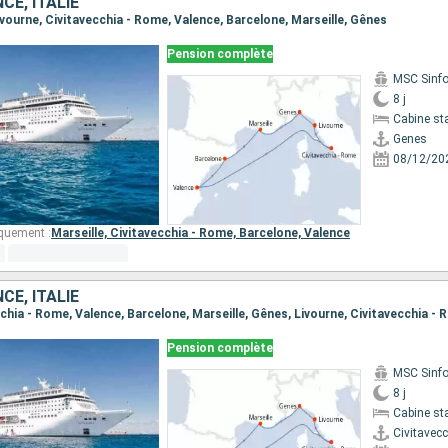
CE, ITALIE
Livourne, Civitavecchia - Rome, Valence, Barcelone, Marseille, Gênes
Pension complète
MSC Sinfo
8 j
Cabine st
Genes
08/12/20
quement :
Marseille,
Civitavecchia - Rome,
Barcelone,
Valence
CE, ITALIE
ecchia - Rome, Valence, Barcelone, Marseille, Gênes, Livourne, Civitavecchia -
Pension complète
MSC Sinfo
8 j
Cabine st
Civitavec