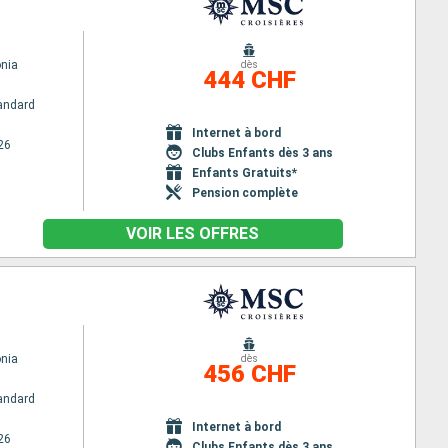
nia
dès
444 CHF
andard
Internet à bord
26
Clubs Enfants dès 3 ans
Enfants Gratuits*
Pension complète
VOIR LES OFFRES
nia
dès
456 CHF
andard
Internet à bord
26
Clubs Enfants dès 3 ans