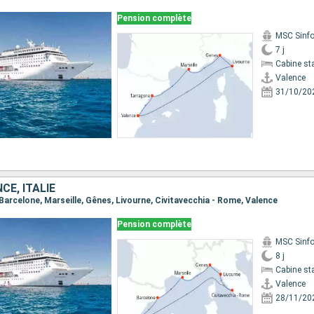
Pension complète
MSC Sinfo
7 j
Cabine st
Valence
31/10/20
CE, ITALIE
, Barcelone, Marseille, Gênes, Livourne, Civitavecchia - Rome, Valence
Pension complète
MSC Sinfo
8 j
Cabine st
Valence
28/11/20