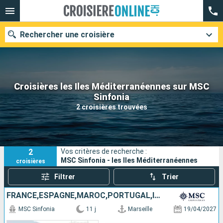
Rechercher une croisière
Croisières les Iles Méditerranéennes sur MSC
Nos destinations
Sinfonia
2 croisières trouvées
Mois de départ
Ports
Compagnies
2
Vos critères de recherche :
Rechercher
MSC Sinfonia - les Iles Méditerranéennes
croisières
Filtrer
Trier
FRANCE,ESPAGNE,MAROC,PORTUGAL,ITALIE
MSC Sinfonia
11 j
Marseille
19/04/2027