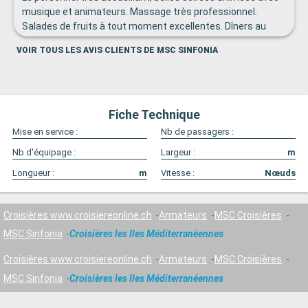
musique et animateurs. Massage très professionnel.
Salades de fruits à tout moment excellentes. Dîners au
restaurant Covo savoureux. Une belle semaine passée sur
VOIR TOUS LES AVIS CLIENTS DE MSC SINFONIA
ce bâteau.
Fiche Technique
Mise en service :
Nb de passagers :
Nb d'équipage :
Largeur :
m
Longueur :
m
Vitesse :
Nœuds
Croisières www.croisiereonline.ch
Armateurs
MSC Croisières
MSC Sinfonia
Croisières les Iles Méditerranéennes
Croisières www.croisiereonline.ch
Armateurs
MSC Croisières
MSC Sinfonia
Croisières les Iles Méditerranéennes