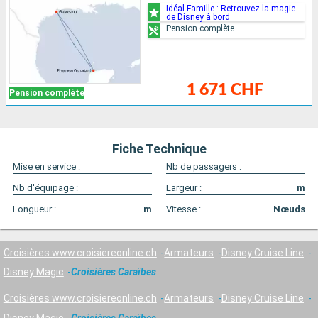
Idéal Famille : Retrouvez la magie
de Disney à bord
Pension complète
1 671 CHF
Pension complète
Fiche Technique
Mise en service :
Nb de passagers :
Nb d'équipage :
Largeur :
m
Longueur :
m
Vitesse :
Nœuds
Croisières www.croisiereonline.ch
Armateurs
Disney Cruise Line
Disney Magic
Croisières Caraïbes
Croisières www.croisiereonline.ch
Armateurs
Disney Cruise Line
Disney Magic
Croisières Caraïbes