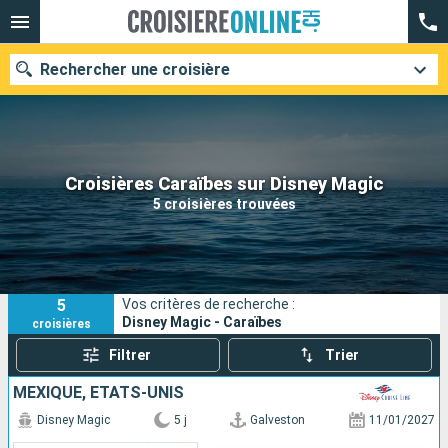
Rechercher une croisière
Nos destinations
Croisières Caraïbes sur Disney Magic
5 croisières trouvées
Mois de départ
Ports
Compagnies
5
Vos critères de recherche :
Rechercher
Disney Magic - Caraïbes
croisières
Filtrer
Trier
MEXIQUE, ÉTATS-UNIS
Disney Magic
5 j
Galveston
11/01/2027