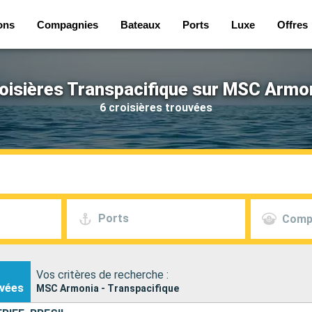
ons
Compagnies
Bateaux
Ports
Luxe
Offres
oisières Transpacifique sur MSC Armo
6 croisières trouvées
Ports
Comp
Vos critères de recherche :
vées
MSC Armonia - Transpacifique