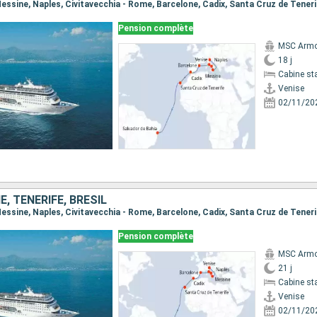
Pension complète
MSC Armo
18 j
Cabine st
Venise
02/11/20
E, TENERIFE, BRÉSIL
Pension complète
MSC Armo
21 j
Cabine st
Venise
02/11/20