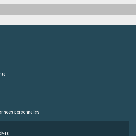
nte
donnees personnelles
sives