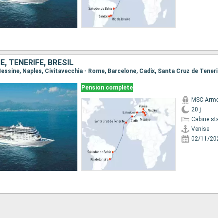
E, TENERIFE, BRÉSIL
Pension complète
MSC Armo
20 j
Cabine st
Venise
02/11/20