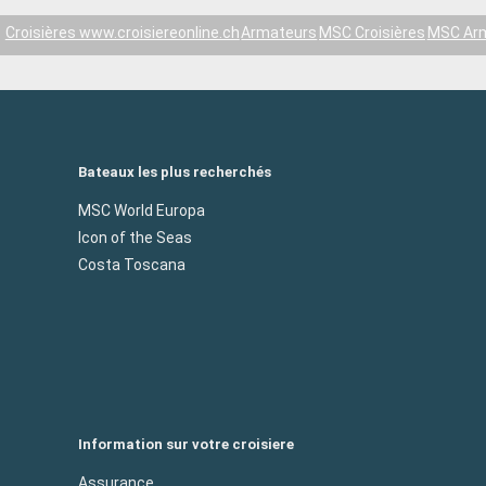
Croisières www.croisiereonline.ch
Armateurs
MSC Croisières
MSC Ar
Bateaux les plus recherchés
MSC World Europa
Icon of the Seas
Costa Toscana
Information sur votre croisiere
Assurance