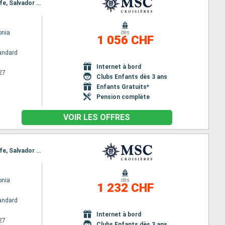
Itinéraire : Venise, Messine, Naples, Civitavecchia - Rome, Barcelone, Cadix, Santa Cruz de Tenerife, Salvador de Bahia
nia
dès
1 056 CHF
andard
Internet à bord
27
Clubs Enfants dès 3 ans
Enfants Gratuits*
Pension complète
VOIR LES OFFRES
Itinéraire : Venise, Messine, Naples, Civitavecchia - Rome, Barcelone, Cadix, Santa Cruz de Tenerife, Salvador de Bahia, Rio de Janeiro, Santos
nia
dès
1 232 CHF
andard
Internet à bord
27
Clubs Enfants dès 3 ans