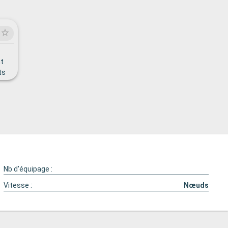
nt
ts
s
,
Nb d'équipage :
Vitesse :
Nœuds