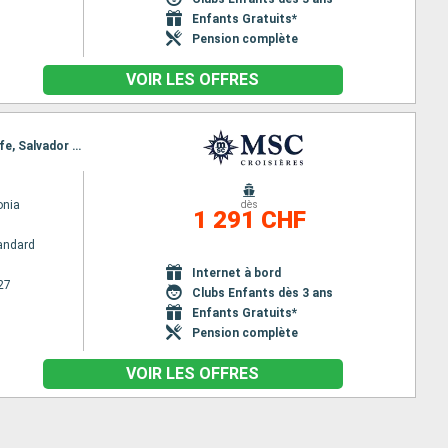
Enfants Gratuits*
Pension complète
VOIR LES OFFRES
Itinéraire : Venise, Messine, Naples, Civitavecchia - Rome, Barcelone, Cadix, Santa Cruz de Tenerife, Salvador de Bahia, Rio de Janeiro
nia
dès
1 291 CHF
andard
Internet à bord
27
Clubs Enfants dès 3 ans
Enfants Gratuits*
Pension complète
VOIR LES OFFRES