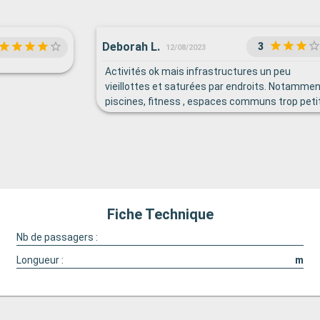
Deborah L.
3
12/08/2023
Activités ok mais infrastructures un peu
vieillottes et saturées par endroits. Notamme
piscines, fitness , espaces communs trop peti
pour le nombre de personnes à bord surtout le
journées en mer. Manque quelques activités
loisirs, billard, bar plus classe etc. Chambres ok 
restaurants très bien cuisine également.
Fiche Technique
Nb de passagers :
Longueur :
m