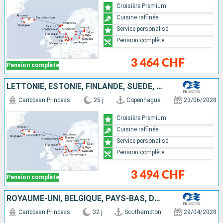
Croisière Premium
Cuisine raffinée
Service personalisé
Pension complète
3 464 CHF
Pension complète
LETTONIE, ESTONIE, FINLANDE, SUÈDE, LITUANIE, DANEMARK, ALLEMAGNE, NORVÈGE, ISLANDE
Caribbean Princess
25 j
Copenhague
23/06/2028
Croisière Premium
Cuisine raffinée
Service personalisé
Pension complète
3 494 CHF
Pension complète
ROYAUME-UNI, BELGIQUE, PAYS-BAS, DANEMARK, LITUANIE, LETTONIE, FINLANDE, ESTONIE, SUÈDE, ALLEMAGNE, NORVÈGE, ISLANDE
Caribbean Princess
32 j
Southampton
29/04/2028