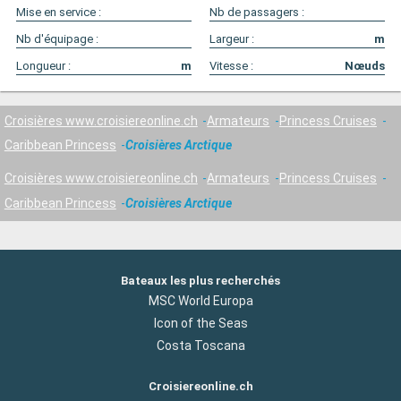
Mise en service :
Nb de passagers :
Nb d'équipage :
Largeur :
m
Longueur :
m
Vitesse :
Nœuds
Croisières www.croisiereonline.ch
Armateurs
Princess Cruises
Caribbean Princess
Croisières Arctique
Croisières www.croisiereonline.ch
Armateurs
Princess Cruises
Caribbean Princess
Croisières Arctique
Bateaux les plus recherchés
MSC World Europa
Icon of the Seas
Costa Toscana
Croisiereonline.ch