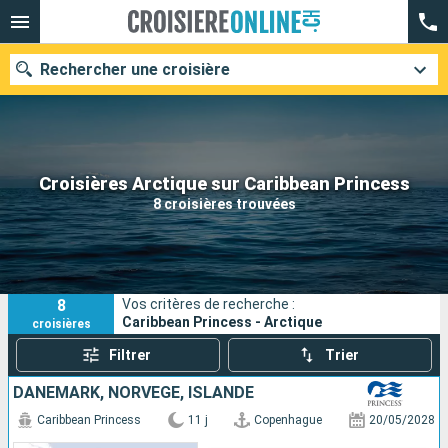
Rechercher une croisière
Nos destinations
Croisières Arctique sur Caribbean Princess
8 croisières trouvées
Mois de départ
Ports
Compagnies
8
Vos critères de recherche :
Rechercher
Caribbean Princess - Arctique
croisières
Filtrer
Trier
DANEMARK, NORVÈGE, ISLANDE
Caribbean Princess
11 j
Copenhague
20/05/2028