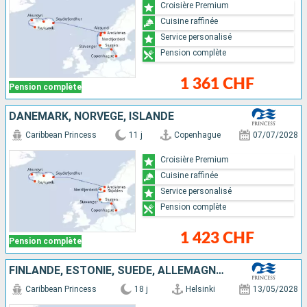
Croisière Premium
Cuisine raffinée
Service personalisé
Pension complète
1 361 CHF
Pension complète
DANEMARK, NORVÈGE, ISLANDE
Caribbean Princess
11 j
Copenhague
07/07/2028
Croisière Premium
Cuisine raffinée
Service personalisé
Pension complète
1 423 CHF
Pension complète
FINLANDE, ESTONIE, SUÈDE, ALLEMAGNE, DANEMARK, NORVÈGE, ISLANDE
Caribbean Princess
18 j
Helsinki
13/05/2028