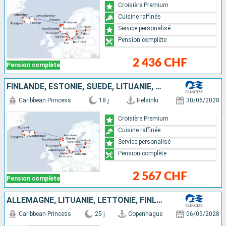
Croisière Premium
Cuisine raffinée
Service personalisé
Pension complète
2 436 CHF
Pension complète
FINLANDE, ESTONIE, SUÈDE, LITUANIE, ALLEMAGNE, DANEMARK, NORVÈGE, ISLANDE
Caribbean Princess
18 j
Helsinki
30/06/2028
Croisière Premium
Cuisine raffinée
Service personalisé
Pension complète
2 567 CHF
Pension complète
ALLEMAGNE, LITUANIE, LETTONIE, FINLANDE, ESTONIE, SUÈDE, DANEMARK, NORVÈGE, ISLANDE
Caribbean Princess
25 j
Copenhague
06/05/2028