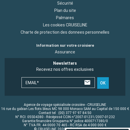
Sécurité
Plan du site
Palmares
Les cookies CRUISELINE
Charte de protection des donnees personnelles
Information sur votre croisiere
Assurance
Newsletters
Recevez nos offres exclusives
EMAIL*
OK
Agence de voyage spécialisée croisière - CRUISELINE
16 rue du gabian Les flots bleus MC 98 000 Monaco SAM au Capital de 150 000 €
Contact tel : (00) 377 97 97 84 50
N° RCI: 05S04380 - Récépissé CCIN n°2007-01231/2007-01232
Garantie financière Groupama N° police 4000717380/0
N° TVA FR. 44 0000 70 465 - RC RSA de 4 000 000 €
© CRUISELINE 2026 - all rights reserved