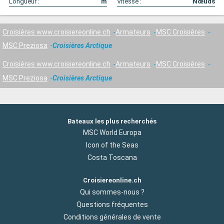
Longueur :
m
Vitesse :
Nœuds
Croisières www.croisiereonline.ch
Armateurs
MSC Croisières
MSC Preziosa
Croisières Arctique
Croisières www.croisiereonline.ch
Armateurs
MSC Croisières
MSC Preziosa
Croisières Arctique
Bateaux les plus recherchés
MSC World Europa
Icon of the Seas
Costa Toscana
Croisiereonline.ch
Qui sommes-nous ?
Questions fréquentes
Conditions générales de vente