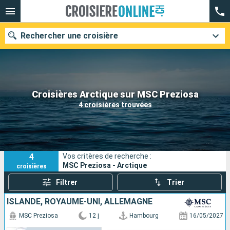
Rechercher une croisière
Nos destinations
Croisières Arctique sur MSC Preziosa
4 croisières trouvées
Mois de départ
Ports
Compagnies
4
Vos critères de recherche :
Rechercher
MSC Preziosa - Arctique
croisières
Filtrer
Trier
ISLANDE, ROYAUME-UNI, ALLEMAGNE
MSC Preziosa
12 j
Hambourg
16/05/2027