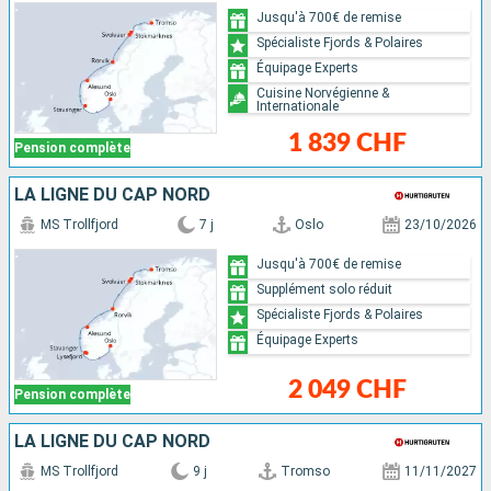
Jusqu'à 700€ de remise
Spécialiste Fjords & Polaires
Équipage Experts
Cuisine Norvégienne &
Internationale
1 839 CHF
Pension complète
LA LIGNE DU CAP NORD
MS Trollfjord
7 j
Oslo
23/10/2026
Jusqu'à 700€ de remise
Supplément solo réduit
Spécialiste Fjords & Polaires
Équipage Experts
2 049 CHF
Pension complète
LA LIGNE DU CAP NORD
MS Trollfjord
9 j
Tromso
11/11/2027