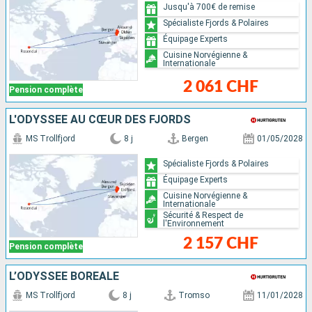
Jusqu'à 700€ de remise
Spécialiste Fjords & Polaires
Équipage Experts
Cuisine Norvégienne &
Internationale
2 061 CHF
Pension complète
L'ODYSSÉE AU CŒUR DES FJORDS
MS Trollfjord
8 j
Bergen
01/05/2028
Spécialiste Fjords & Polaires
Équipage Experts
Cuisine Norvégienne &
Internationale
Sécurité & Respect de
l'Environnement
2 157 CHF
Pension complète
L’ODYSSÉE BORÉALE
MS Trollfjord
8 j
Tromso
11/01/2028