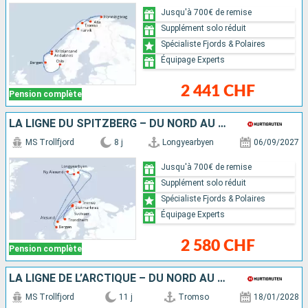
Jusqu'à 700€ de remise
Supplément solo réduit
Spécialiste Fjords & Polaires
Équipage Experts
2 441 CHF
Pension complète
LA LIGNE DU SPITZBERG – DU NORD AU SUD
MS Trollfjord
8 j
Longyearbyen
06/09/2027
Jusqu'à 700€ de remise
Supplément solo réduit
Spécialiste Fjords & Polaires
Équipage Experts
2 580 CHF
Pension complète
LA LIGNE DE L’ARCTIQUE – DU NORD AU SUD
MS Trollfjord
11 j
Tromso
18/01/2028