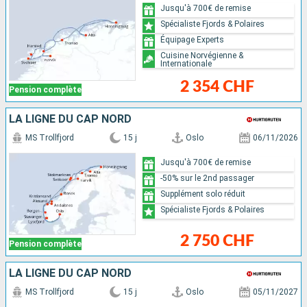
Jusqu'à 700€ de remise
Spécialiste Fjords & Polaires
Équipage Experts
Cuisine Norvégienne &
Internationale
2 354 CHF
Pension complète
LA LIGNE DU CAP NORD
MS Trollfjord
15 j
Oslo
06/11/2026
Jusqu'à 700€ de remise
-50% sur le 2nd passager
Supplément solo réduit
Spécialiste Fjords & Polaires
2 750 CHF
Pension complète
LA LIGNE DU CAP NORD
MS Trollfjord
15 j
Oslo
05/11/2027