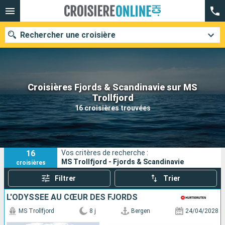
Rechercher une croisière
Croisières Fjords & Scandinavie sur MS
Nos destinations
Trollfjord
16 croisières trouvées
Mois de départ
Ports
Compagnies
16
Vos critères de recherche :
Rechercher
MS Trollfjord - Fjords & Scandinavie
croisières
Filtrer
Trier
L'ODYSSÉE AU CŒUR DES FJORDS
MS Trollfjord
8 j
Bergen
24/04/2028