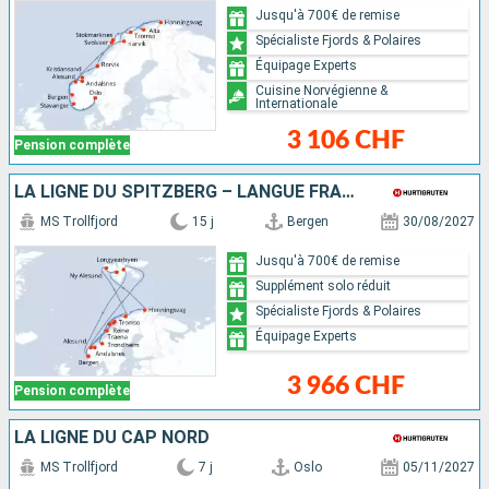
Jusqu'à 700€ de remise
Spécialiste Fjords & Polaires
Équipage Experts
Cuisine Norvégienne &
Internationale
3 106 CHF
Pension complète
LA LIGNE DU SPITZBERG – LANGUE FRANÇAISE À BORD
MS Trollfjord
15 j
Bergen
30/08/2027
Jusqu'à 700€ de remise
Supplément solo réduit
Spécialiste Fjords & Polaires
Équipage Experts
3 966 CHF
Pension complète
LA LIGNE DU CAP NORD
MS Trollfjord
7 j
Oslo
05/11/2027