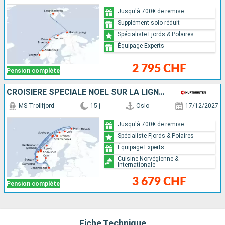
Jusqu'à 700€ de remise
Supplément solo réduit
Spécialiste Fjords & Polaires
Équipage Experts
2 795 CHF
Pension complète
CROISIÈRE SPÉCIALE NOËL SUR LA LIGNE DU CAP NORD
MS Trollfjord
15 j
Oslo
17/12/2027
Jusqu'à 700€ de remise
Spécialiste Fjords & Polaires
Équipage Experts
Cuisine Norvégienne &
Internationale
3 679 CHF
Pension complète
Fiche Technique