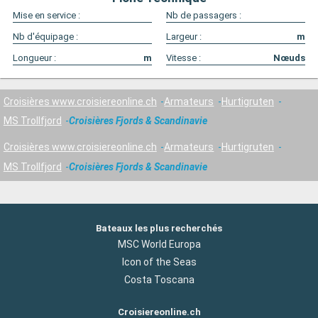
Mise en service :
Nb de passagers :
Nb d'équipage :
Largeur :
m
Longueur :
m
Vitesse :
Nœuds
Croisières www.croisiereonline.ch
Armateurs
Hurtigruten
MS Trollfjord
Croisières Fjords & Scandinavie
Croisières www.croisiereonline.ch
Armateurs
Hurtigruten
MS Trollfjord
Croisières Fjords & Scandinavie
Bateaux les plus recherchés
MSC World Europa
Icon of the Seas
Costa Toscana
Croisiereonline.ch