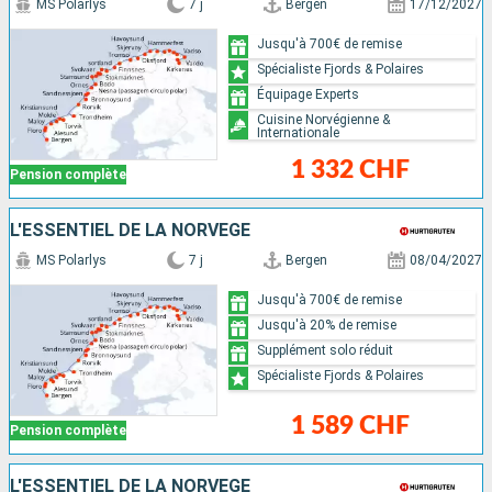
MS Polarlys
7 j
Bergen
17/12/2027
Jusqu'à 700€ de remise
Spécialiste Fjords & Polaires
Équipage Experts
Cuisine Norvégienne &
Internationale
1 332 CHF
Pension complète
L'ESSENTIEL DE LA NORVÈGE
MS Polarlys
7 j
Bergen
08/04/2027
Jusqu'à 700€ de remise
Jusqu'à 20% de remise
Supplément solo réduit
Spécialiste Fjords & Polaires
1 589 CHF
Pension complète
L'ESSENTIEL DE LA NORVÈGE