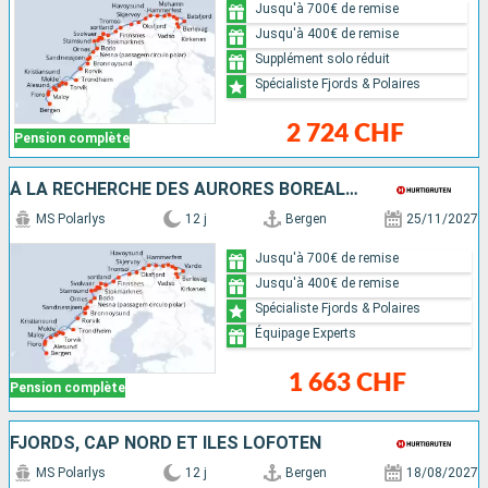
Jusqu'à 700€ de remise
Jusqu'à 400€ de remise
Supplément solo réduit
Spécialiste Fjords & Polaires
2 724 CHF
Pension complète
À LA RECHERCHE DES AURORES BORÉALES
MS Polarlys
12 j
Bergen
25/11/2027
Jusqu'à 700€ de remise
Jusqu'à 400€ de remise
Spécialiste Fjords & Polaires
Équipage Experts
1 663 CHF
Pension complète
FJORDS, CAP NORD ET ÎLES LOFOTEN
MS Polarlys
12 j
Bergen
18/08/2027