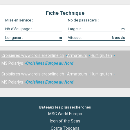
Fiche Technique
Mise en service :
Nb de passagers :
Nb d'équipage :
Largeur :
m
Longueur :
m
Vitesse :
Nœuds
Croisières www.croisiereonline.ch
Armateurs
Hurtigruten
MS Polarlys
Croisières Europe du Nord
Croisières www.croisiereonline.ch
Armateurs
Hurtigruten
MS Polarlys
Croisières Europe du Nord
Bateaux les plus recherchés
MSC World Europa
Icon of the Seas
Costa Toscana