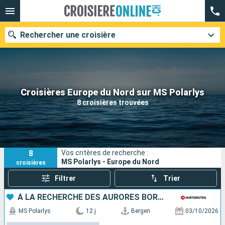
Rechercher une croisière
Nos destinations
Croisières Europe du Nord sur MS Polarlys
8 croisières trouvées
Mois de départ
Ports
Compagnies
8
Vos critères de recherche :
Rechercher
MS Polarlys - Europe du Nord
croisières
Filtrer
Trier
À LA RECHERCHE DES AURORES BORÉALES
MS Polarlys
12 j
Bergen
03/10/2026