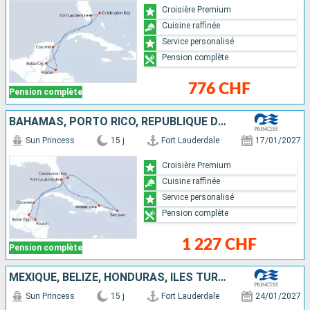
Croisière Premium
Cuisine raffinée
Service personalisé
Pension complète
776 CHF
Pension complète
BAHAMAS, PORTO RICO, RÉPUBLIQUE DOMINICAINE, ÉTATS-UNIS, MEXIQUE, BELIZE, HONDURAS
Sun Princess
15 j
Fort Lauderdale
17/01/2027
Croisière Premium
Cuisine raffinée
Service personalisé
Pension complète
1 227 CHF
Pension complète
MEXIQUE, BELIZE, HONDURAS, ÎLES TURQUES-ET-CAÏQUES, PORTO RICO, RÉPUBLIQUE DOMINICAINE, ÉTATS-UNIS
Sun Princess
15 j
Fort Lauderdale
24/01/2027