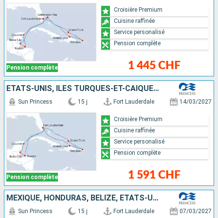
Croisière Premium
Cuisine raffinée
Service personalisé
Pension complète
1 445 CHF
Pension complète
ÉTATS-UNIS, ÎLES TURQUES-ET-CAÏQUES, PORTO RICO, RÉPUBLIQUE DOMINICAINE, MEXIQUE, BELIZE, HONDURAS
Sun Princess
15 j
Fort Lauderdale
14/03/2027
Croisière Premium
Cuisine raffinée
Service personalisé
Pension complète
1 591 CHF
Pension complète
MEXIQUE, HONDURAS, BELIZE, ÉTATS-UNIS, ÎLES TURQUES-ET-CAÏQUES, PORTO RICO, RÉPUBLIQUE DOMINICAINE
Sun Princess
15 j
Fort Lauderdale
07/03/2027