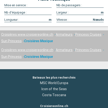
Mise en service :
Nb de passagers :
Nb d'équipage :
Largeur :
m
Longueur :
m
Vitesse :
Nœuds
Croisières www.croisiereonline.ch
Armateurs
Princess Cruises
Sun Princess
Croisières Mexique
Croisières www.croisiereonline.ch
Armateurs
Princess Cruises
Sun Princess
Croisières Mexique
Bateaux les plus recherchés
MSC World Europa
Icon of the Seas
Costa Toscana
Croisiereonline.ch