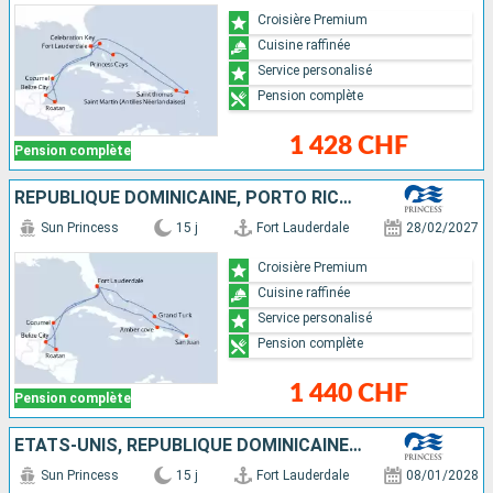
Croisière Premium
Cuisine raffinée
Service personalisé
Pension complète
1 428 CHF
Pension complète
RÉPUBLIQUE DOMINICAINE, PORTO RICO, ÎLES TURQUES-ET-CAÏQUES, ÉTATS-UNIS, MEXIQUE, HONDURAS, BELIZE
Sun Princess
15 j
Fort Lauderdale
28/02/2027
Croisière Premium
Cuisine raffinée
Service personalisé
Pension complète
1 440 CHF
Pension complète
ÉTATS-UNIS, RÉPUBLIQUE DOMINICAINE, PORTO RICO, ÎLES TURQUES-ET-CAÏQUES, BELIZE, HONDURAS, MEXIQUE, BAHAMAS
Sun Princess
15 j
Fort Lauderdale
08/01/2028