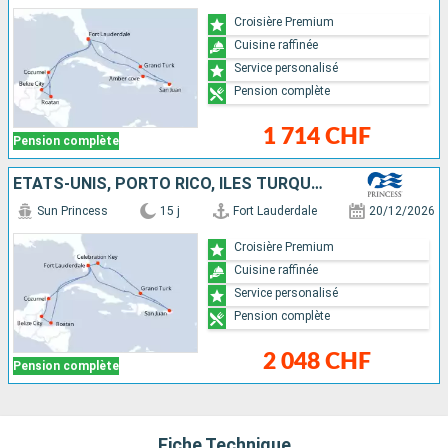
Croisière Premium
Cuisine raffinée
Service personalisé
Pension complète
1 714 CHF
Pension complète
ÉTATS-UNIS, PORTO RICO, ÎLES TURQUES-ET-CAÏQUES, BAHAMAS, MEXIQUE, BELIZE, HONDURAS
Sun Princess
15 j
Fort Lauderdale
20/12/2026
Croisière Premium
Cuisine raffinée
Service personalisé
Pension complète
2 048 CHF
Pension complète
Fiche Technique