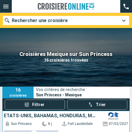
Rechercher une croisière
Nos destinations
Croisières Mexique sur Sun Princess
16 croisières trouvées
Mois de départ
Ports
Compagnies
16
Vos critères de recherche :
Rechercher
Sun Princess - Mexique
croisières
Filtrer
Trier
ÉTATS-UNIS, BAHAMAS, HONDURAS, MEXIQUE
Sun Princess
8 j
Fort Lauderdale
07/02/2027