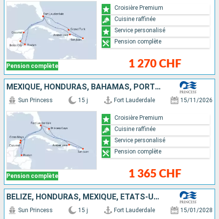
Croisière Premium
Cuisine raffinée
Service personalisé
Pension complète
1 270 CHF
Pension complète
MEXIQUE, HONDURAS, BAHAMAS, PORTO RICO, RÉPUBLIQUE DOMINICAINE, ÉTATS-UNIS
Sun Princess
15 j
Fort Lauderdale
15/11/2026
Croisière Premium
Cuisine raffinée
Service personalisé
Pension complète
1 365 CHF
Pension complète
BELIZE, HONDURAS, MEXIQUE, ÉTATS-UNIS, BAHAMAS, SAINT-THOMAS, SAINT-MARTIN
Sun Princess
15 j
Fort Lauderdale
15/01/2028