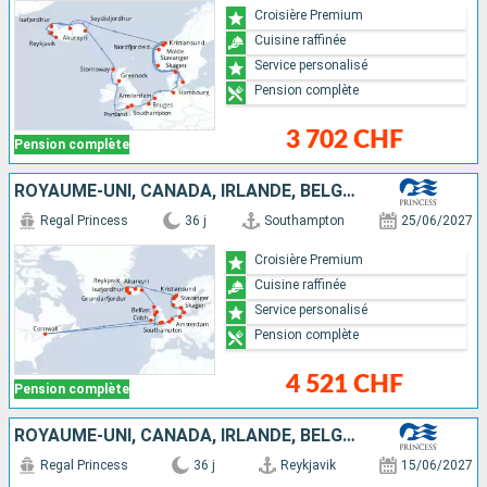
Croisière Premium
Cuisine raffinée
Service personalisé
Pension complète
3 702 CHF
Pension complète
ROYAUME-UNI, CANADA, IRLANDE, BELGIQUE, PAYS-BAS, ALLEMAGNE, DANEMARK, NORVÈGE, ISLANDE
Regal Princess
36 j
Southampton
25/06/2027
Croisière Premium
Cuisine raffinée
Service personalisé
Pension complète
4 521 CHF
Pension complète
ROYAUME-UNI, CANADA, IRLANDE, BELGIQUE, PAYS-BAS, ALLEMAGNE, DANEMARK, NORVÈGE, ISLANDE
Regal Princess
36 j
Reykjavik
15/06/2027