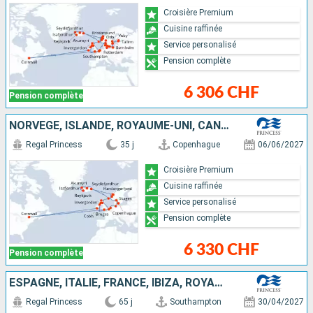
Croisière Premium
Cuisine raffinée
Service personalisé
Pension complète
6 306 CHF
Pension complète
NORVÈGE, ISLANDE, ROYAUME-UNI, CANADA, IRLANDE, BELGIQUE, PAYS-BAS, ALLEMAGNE, DANEMARK
Regal Princess
35 j
Copenhague
06/06/2027
Croisière Premium
Cuisine raffinée
Service personalisé
Pension complète
6 330 CHF
Pension complète
ESPAGNE, ITALIE, FRANCE, IBIZA, ROYAUME-UNI, BELGIQUE, PAYS-BAS, ALLEMAGNE, DANEMARK, ESTONIE, FINLANDE, SUÈDE, POLOGNE, NORVÈGE, ISLANDE, CANADA, IRLANDE
Regal Princess
65 j
Southampton
30/04/2027