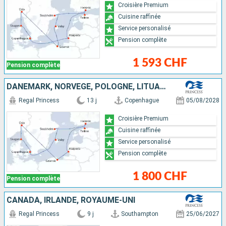
Croisière Premium
Cuisine raffinée
Service personalisé
Pension complète
1 593 CHF
Pension complète
DANEMARK, NORVÈGE, POLOGNE, LITUANIE, FINLANDE, ESTONIE, SUÈDE
Regal Princess
13 j
Copenhague
05/08/2028
Croisière Premium
Cuisine raffinée
Service personalisé
Pension complète
1 800 CHF
Pension complète
CANADA, IRLANDE, ROYAUME-UNI
Regal Princess
9 j
Southampton
25/06/2027