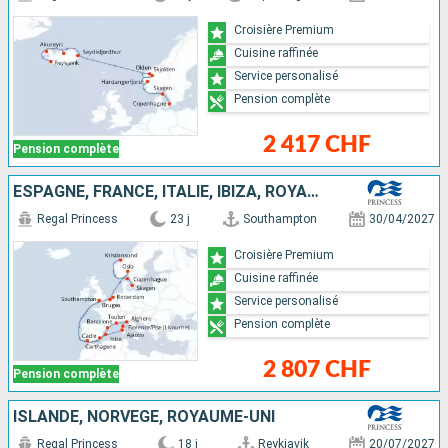
Croisière Premium
Cuisine raffinée
Service personalisé
Pension complète
2 417 CHF
Pension complète
ESPAGNE, FRANCE, ITALIE, IBIZA, ROYAUME-UNI, BELGIQUE, PAYS-BAS, NORVÈGE, DANEMARK
Regal Princess
23 j
Southampton
30/04/2027
Croisière Premium
Cuisine raffinée
Service personalisé
Pension complète
2 807 CHF
Pension complète
ISLANDE, NORVÈGE, ROYAUME-UNI
Regal Princess
18 j
Reykjavik
20/07/2027