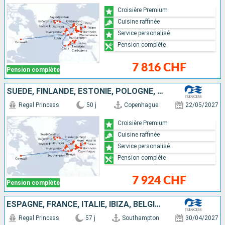
Croisière Premium
Cuisine raffinée
Service personalisé
Pension complète
7 816 CHF
Pension complète
SUÈDE, FINLANDE, ESTONIE, POLOGNE, NORVÈGE, ISLANDE, CANADA, IRLANDE, ROYAUME-UNI, BELGIQUE, PAYS-BAS, ALLEMAGNE, DANEMARK
Regal Princess
50 j
Copenhague
22/05/2027
Croisière Premium
Cuisine raffinée
Service personalisé
Pension complète
7 924 CHF
Pension complète
ESPAGNE, FRANCE, ITALIE, IBIZA, BELGIQUE, PAYS-BAS, NORVÈGE, ALLEMAGNE, FINLANDE, ESTONIE, SUÈDE, POLOGNE, DANEMARK, ISLANDE, ROYAUME-UNI
Regal Princess
57 j
Southampton
30/04/2027