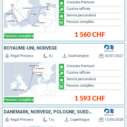
Croisière Premium
Cuisine raffinée
Service personalisé
Pension complète
1 560 CHF
Pension complète
ROYAUME-UNI, NORVÈGE
Regal Princess
8 j
Southampton
30/07/2027
Croisière Premium
Cuisine raffinée
Service personalisé
Pension complète
1 593 CHF
Pension complète
DANEMARK, NORVÈGE, POLOGNE, SUÈDE, ESTONIE, FINLANDE, LITUANIE
Regal Princess
13 j
Copenhague
13/05/2028