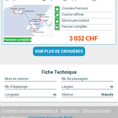
Croisière Premium
Cuisine raffinée
Service personalisé
Pension complète
3 032 CHF
Pension complète
VOIR PLUS DE CROISIÈRES
Fiche Technique
Mise en service :
Nb de passagers :
Nb d'équipage :
Largeur :
m
Longueur :
m
Vitesse :
Nœuds
Croisières www.croisiereonline.ch
Armateurs
Princess Cruises
Regal Princess
Croisières Europe du Nord