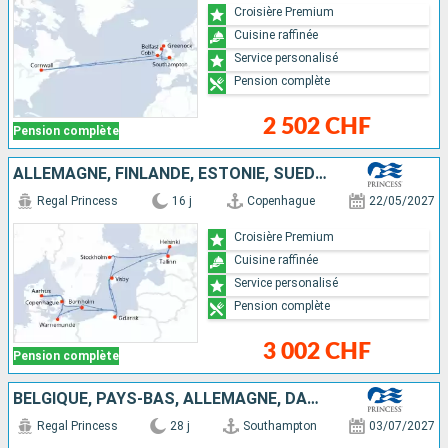
Croisière Premium
Cuisine raffinée
Service personalisé
Pension complète
2 502 CHF
Pension complète
ALLEMAGNE, FINLANDE, ESTONIE, SUÈDE, POLOGNE, DANEMARK
Regal Princess
16 j
Copenhague
22/05/2027
Croisière Premium
Cuisine raffinée
Service personalisé
Pension complète
3 002 CHF
Pension complète
BELGIQUE, PAYS-BAS, ALLEMAGNE, DANEMARK, NORVÈGE, ISLANDE, ROYAUME-UNI
Regal Princess
28 j
Southampton
03/07/2027