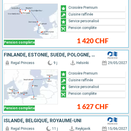
Croisière Premium
Cuisine raffinée
Service personalisé
Pension complète
1 420 CHF
Pension complète
FINLANDE, ESTONIE, SUÈDE, POLOGNE, DANEMARK
Regal Princess
9 j
Helsinki
29/05/2027
Croisière Premium
Cuisine raffinée
Service personalisé
Pension complète
1 627 CHF
Pension complète
ISLANDE, BELGIQUE, ROYAUME-UNI
Regal Princess
11 j
Reykjavik
15/06/2027