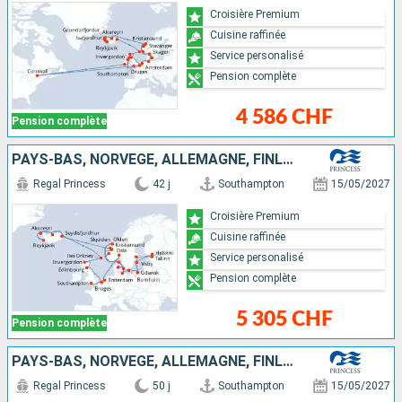
Croisière Premium
Cuisine raffinée
Service personalisé
Pension complète
4 586 CHF
Pension complète
PAYS-BAS, NORVÈGE, ALLEMAGNE, FINLANDE, ESTONIE, SUÈDE, POLOGNE, DANEMARK, ISLANDE, ROYAUME-UNI, BELGIQUE
Regal Princess
42 j
Southampton
15/05/2027
Croisière Premium
Cuisine raffinée
Service personalisé
Pension complète
5 305 CHF
Pension complète
PAYS-BAS, NORVÈGE, ALLEMAGNE, FINLANDE, ESTONIE, SUÈDE, POLOGNE, DANEMARK, ISLANDE, BELGIQUE, CANADA, IRLANDE, ROYAUME-UNI
Regal Princess
50 j
Southampton
15/05/2027