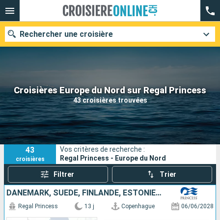
Rechercher une croisière
Nos destinations
Croisières Europe du Nord sur Regal Princess
43 croisières trouvées
Mois de départ
Ports
Compagnies
43
Vos critères de recherche :
Rechercher
Regal Princess - Europe du Nord
croisières
Filtrer
Trier
DANEMARK, SUÈDE, FINLANDE, ESTONIE, LITUANIE, POLOGNE, NORVÈGE
Regal Princess
13 j
Copenhague
06/06/2028