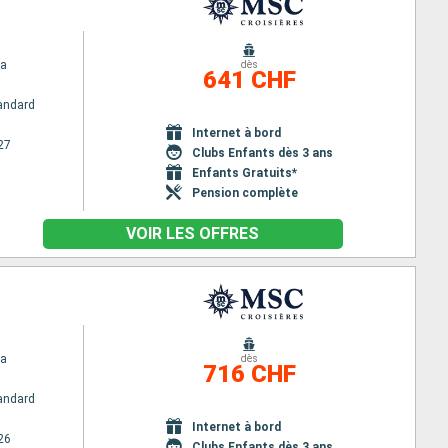
na
dès
641 CHF
andard
Internet à bord
27
Clubs Enfants dès 3 ans
Enfants Gratuits*
Pension complète
VOIR LES OFFRES
na
dès
716 CHF
andard
Internet à bord
26
Clubs Enfants dès 3 ans