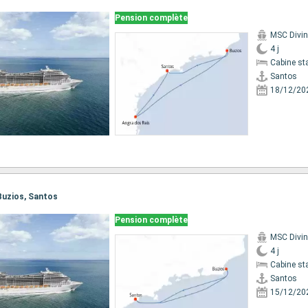
Pension complète
MSC Divi
4 j
Cabine st
Santos
18/12/20
 Buzios, Santos
Pension complète
MSC Divi
4 j
Cabine st
Santos
15/12/20