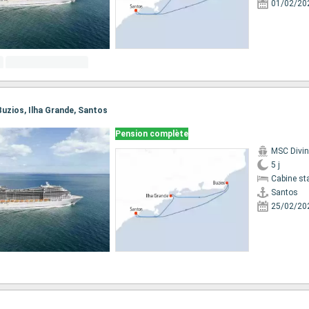
01/02/20
 Buzios, Ilha Grande, Santos
Pension complète
MSC Divi
5 j
Cabine st
Santos
25/02/20