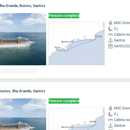
 Ilha Grande, Buzios, Santos
Pension complète
MSC Divi
5 j
Cabine st
Santos
04/03/20
 Buzios, Ilha Grande, Santos
Pension complète
MSC Divi
5 j
Cabine st
Santos