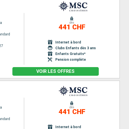
na
dès
441 CHF
andard
Internet à bord
27
Clubs Enfants dès 3 ans
Enfants Gratuits*
Pension complète
VOIR LES OFFRES
na
dès
441 CHF
andard
Internet à bord