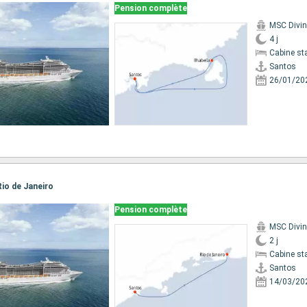
Pension complète
MSC Divi
4 j
Cabine st
Santos
26/01/20
Rio de Janeiro
Pension complète
MSC Divi
2 j
Cabine st
Santos
14/03/20