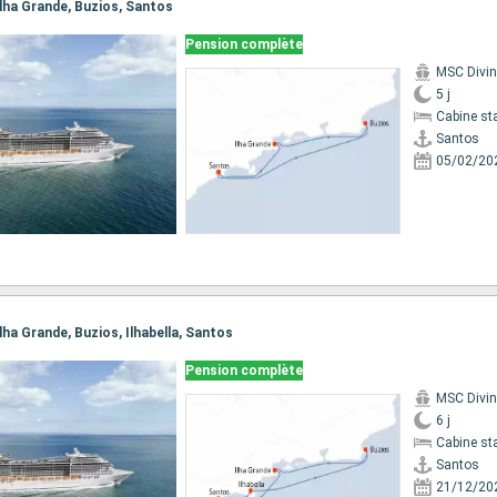
 Ilha Grande, Buzios, Santos
Pension complète
MSC Divi
5 j
Cabine st
Santos
05/02/20
Ilha Grande, Buzios, Ilhabella, Santos
Pension complète
MSC Divi
6 j
Cabine st
Santos
21/12/20