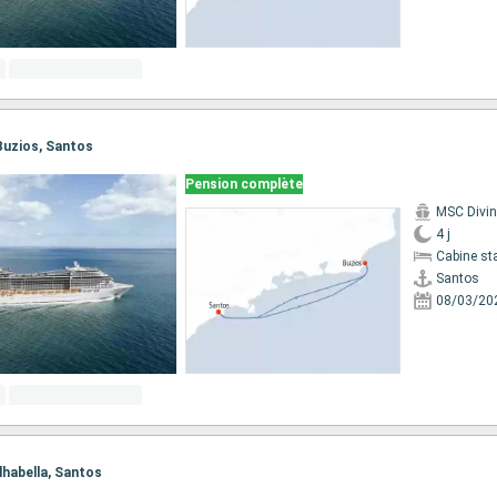
 Buzios, Santos
Pension complète
MSC Divi
4 j
Cabine st
Santos
08/03/20
Ilhabella, Santos