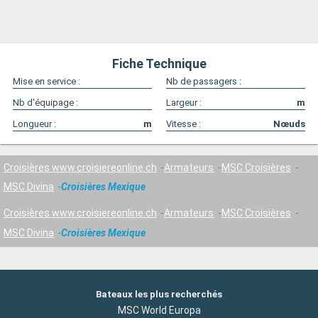
Fiche Technique
Mise en service :
Nb de passagers :
Nb d'équipage :
Largeur :
m
Longueur :
m
Vitesse :
Nœuds
Croisières www.croisiereonline.ch
Armateurs
MSC Croisières
MSC Divina
Croisières Mexique
Croisières www.croisiereonline.ch
Armateurs
MSC Croisières
MSC Divina
Croisières Mexique
Bateaux les plus recherchés
MSC World Europa