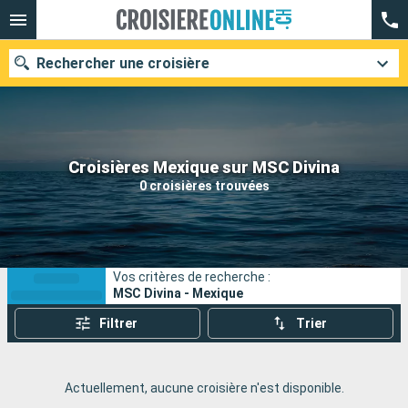
Rechercher une croisière
Nos destinations
Croisières Mexique sur MSC Divina
0 croisières trouvées
Mois de départ
Ports
Compagnies
Vos critères de recherche :
Rechercher
MSC Divina - Mexique
Filtrer
Trier
Actuellement, aucune croisière n'est disponible.