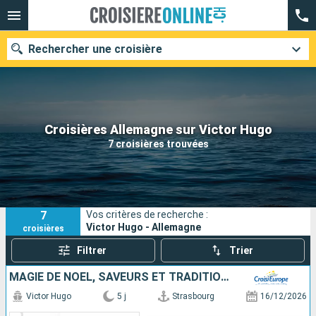
Rechercher une croisière
Nos destinations
Croisières Allemagne sur Victor Hugo
7 croisières trouvées
Mois de départ
Ports
Compagnies
7
Vos critères de recherche :
Rechercher
Victor Hugo - Allemagne
croisières
Filtrer
Trier
MAGIE DE NOËL, SAVEURS ET TRADITIONS DE L'AVENT EN CROISIÈRE SUR LE RHIN
Victor Hugo
5 j
Strasbourg
16/12/2026