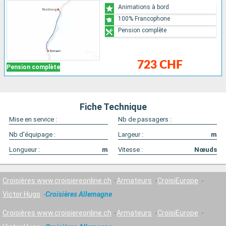
Animations à bord
100% Francophone
Pension complète
723 CHF
Pension complète
Fiche Technique
Mise en service :
Nb de passagers :
Nb d'équipage :
Largeur :
m
Longueur :
m
Vitesse :
Nœuds
Croisières www.croisiereonline.ch
Armateurs
CroisiEurope
Victor Hugo
Croisières Allemagne
Croisières www.croisiereonline.ch
Armateurs
CroisiEurope