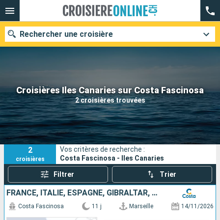
Rechercher une croisière
Nos destinations
Croisières Iles Canaries sur Costa Fascinosa
2 croisières trouvées
Mois de départ
Ports
Compagnies
2
Vos critères de recherche :
Rechercher
Costa Fascinosa - Iles Canaries
croisières
Filtrer
Trier
FRANCE, ITALIE, ESPAGNE, GIBRALTAR, PORTUGAL
Costa Fascinosa
11 j
Marseille
14/11/2026