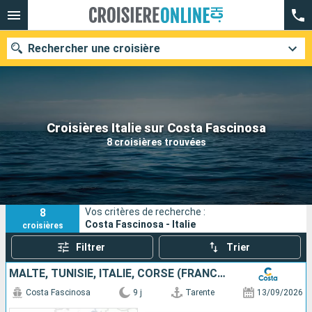
Rechercher une croisière
Nos destinations
Croisières Italie sur Costa Fascinosa
8 croisières trouvées
Mois de départ
Ports
Compagnies
8
Vos critères de recherche :
Rechercher
Costa Fascinosa - Italie
croisières
Filtrer
Trier
MALTE, TUNISIE, ITALIE, CORSE (FRANCE), FRANCE
Costa Fascinosa
9 j
Tarente
13/09/2026