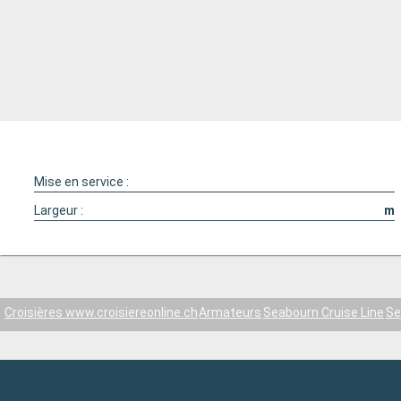
Mise en service :
Largeur :
m
Croisières www.croisiereonline.ch
Armateurs
Seabourn Cruise Line
Se