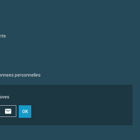
nte
donnees personnelles
sives
OK